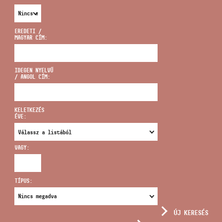
EREDETI /
MAGYAR CÍM:
CÍM
IDEGEN NYELVŰ
/ ANGOL CÍM:
EMAIL
infokozpont@bmc.hu
KELETKEZÉS
ÉVE:
TELEFON
VAGY:
NYITVA TARTÁS
TÍPUS:
ÚJ KERESÉS