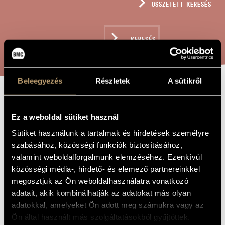
ÖSSZETETT KERESÉS
MŰVÉSZADATBÁZIS
ZENEMŰ-ADATBÁZIS
KERESÉS
ZENEI KÖNYVTÁR, ONLINE KATALÓGUS
Beleegyezés
Részletek
A sütikről
HÁROM TRIÓ
A MŰ CÍME
Ez a weboldal sütiket használ
FUVOLÁRA,
Sütiket használunk a tartalmak és hirdetések személyre
KLARINÉTRA ÉS
szabásához, közösségi funkciók biztosításához,
ZONGORÁRA
valamint weboldalforgalmunk elemzéséhez. Ezenkívül
közösségi média-, hirdető- és elemező partnereinkkel
megosztjuk az Ön weboldalhasználatra vonatkozó
Hollós Máté
ZENESZERZŐ
adatait, akik kombinálhatják az adatokat más olyan
adatokkal, amelyeket Ön adott meg számukra vagy az
Három trió fuvolára, klarinétra és zongorára
EREDETI /
MAGYAR CÍM
Ön által használt más szolgáltatásokból gyűjtöttek.