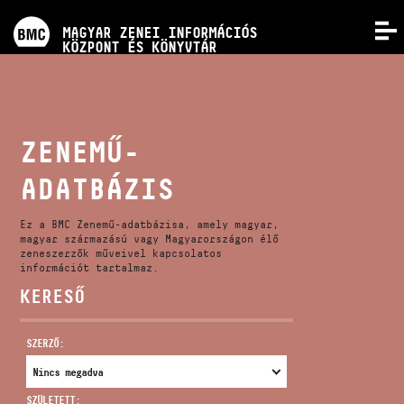
PROGRAMOK
MAGYAR ZENEI INFORMÁCIÓS
MENÜ
KÖZPONT ÉS KÖNYVTÁR
VERSENYEK
KÉPZÉSEK
ZENEMŰ-
ADATBÁZIS
KIADVÁNYOK
Ez a BMC Zenemű-adatbázisa, amely magyar,
RÓLUNK
magyar származású vagy Magyarországon élő
zeneszerzők műveivel kapcsolatos
információt tartalmaz.
KERESŐ
KAPCSOLAT
SZERZŐ:
VIDEÓ GALÉRIA
SZÜLETETT: