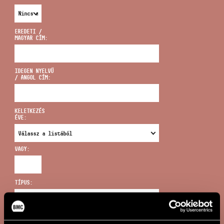
EREDETI /
MAGYAR CÍM:
CÍM
IDEGEN NYELVŰ
/ ANGOL CÍM:
EMAIL
infokozpont@bmc.hu
KELETKEZÉS
ÉVE:
TELEFON
VAGY:
NYITVA TARTÁS
TÍPUS:
ÚJ KERESÉS