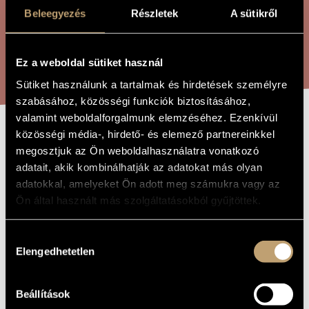
ÖSSZETETT KERESÉS
MŰVÉSZADATBÁZIS
Beleegyezés
Részletek
A sütikről
ZENEMŰ-ADATBÁZIS
KERESÉS
Ez a weboldal sütiket használ
ZENEI KÖNYVTÁR, ONLINE KATALÓGUS
Sütiket használunk a tartalmak és hirdetések személyre
szabásához, közösségi funkciók biztosításához,
valamint weboldalforgalmunk elemzéséhez. Ezenkívül
közösségi média-, hirdető- és elemező partnereinkkel
PRELŰD 12
A MŰ CÍME
megosztjuk az Ön weboldalhasználatra vonatkozó
adatait, akik kombinálhatják az adatokat más olyan
adatokkal, amelyeket Ön adott meg számukra vagy az
Geszler György
ZENESZERZŐ
Ön által használt más szolgáltatásokból gyűjtöttek.
Prelűd 12
EREDETI /
MAGYAR CÍM
Hozzájárulás
Rrelude 12
IDEGEN
Elengedhetetlen
kiválasztása
NYELVŰ /
ANGOL CÍM
Szólóhangszerre
TÍPUS
Beállítások
1
ELŐADÓK