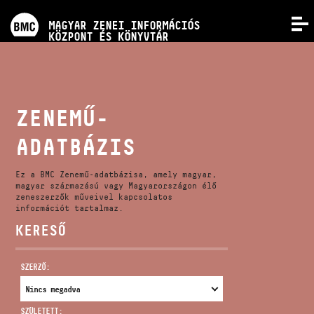
PROGRAMOK
MAGYAR ZENEI INFORMÁCIÓS
MENÜ
KÖZPONT ÉS KÖNYVTÁR
VERSENYEK
KÉPZÉSEK
ZENEMŰ-
ADATBÁZIS
KIADVÁNYOK
Ez a BMC Zenemű-adatbázisa, amely magyar,
RÓLUNK
magyar származású vagy Magyarországon élő
zeneszerzők műveivel kapcsolatos
információt tartalmaz.
KERESŐ
KAPCSOLAT
SZERZŐ:
VIDEÓ GALÉRIA
SZÜLETETT: