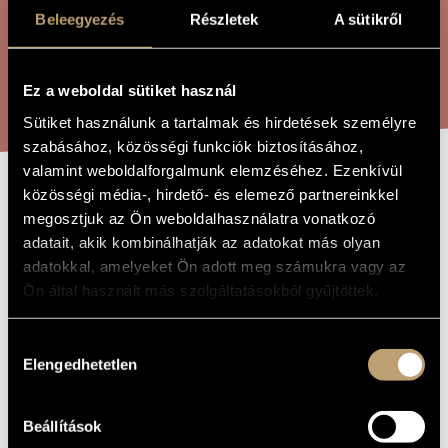
ÖSSZETETT KERESÉS
MŰVÉSZADATBÁZIS
Beleegyezés
Részletek
A sütikről
ZENEMŰ-ADATBÁZIS
KERESÉS
Ez a weboldal sütiket használ
ZENEI KÖNYVTÁR, ONLINE KATALÓGUS
Sütiket használunk a tartalmak és hirdetések személyre
szabásához, közösségi funkciók biztosításához,
valamint weboldalforgalmunk elemzéséhez. Ezenkívül
közösségi média-, hirdető- és elemező partnereinkkel
FÚGA 1
A MŰ CÍME
megosztjuk az Ön weboldalhasználatra vonatkozó
adatait, akik kombinálhatják az adatokat más olyan
adatokkal, amelyeket Ön adott meg számukra vagy az
Geszler György
ZENESZERZŐ
Ön által használt más szolgáltatásokból gyűjtöttek.
Fúga 1
EREDETI /
MAGYAR CÍM
Hozzájárulás
Fugue 1
IDEGEN
Elengedhetetlen
kiválasztása
NYELVŰ /
ANGOL CÍM
Szólóhangszerre
TÍPUS
Beállítások
1
ELŐADÓK