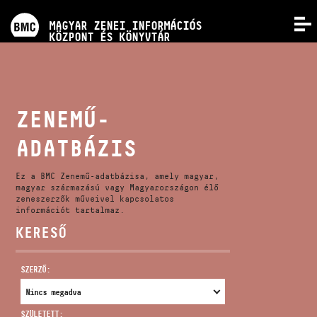
PROGRAMOK
MAGYAR ZENEI INFORMÁCIÓS
MENÜ
KÖZPONT ÉS KÖNYVTÁR
VERSENYEK
KÉPZÉSEK
ZENEMŰ-
ADATBÁZIS
KIADVÁNYOK
Ez a BMC Zenemű-adatbázisa, amely magyar,
RÓLUNK
magyar származású vagy Magyarországon élő
zeneszerzők műveivel kapcsolatos
információt tartalmaz.
KERESŐ
KAPCSOLAT
SZERZŐ:
VIDEÓ GALÉRIA
SZÜLETETT: