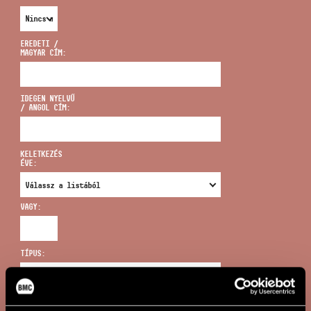
EREDETI /
MAGYAR CÍM:
CÍM
IDEGEN NYELVŰ
/ ANGOL CÍM:
EMAIL
infokozpont@bmc.hu
KELETKEZÉS
ÉVE:
TELEFON
VAGY:
NYITVA TARTÁS
TÍPUS:
ÚJ KERESÉS