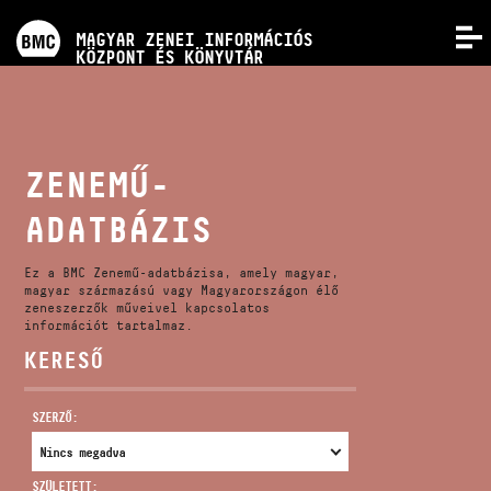
PROGRAMOK
MAGYAR ZENEI INFORMÁCIÓS
MENÜ
KÖZPONT ÉS KÖNYVTÁR
VERSENYEK
KÉPZÉSEK
ZENEMŰ-
ADATBÁZIS
KIADVÁNYOK
Ez a BMC Zenemű-adatbázisa, amely magyar,
RÓLUNK
magyar származású vagy Magyarországon élő
zeneszerzők műveivel kapcsolatos
információt tartalmaz.
KERESŐ
KAPCSOLAT
SZERZŐ:
VIDEÓ GALÉRIA
SZÜLETETT: