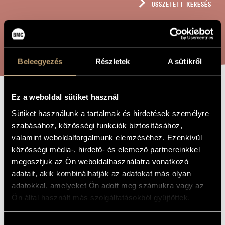
ÖSSZETETT KERESÉS
MŰVÉSZADATBÁZIS
ZENEMŰ-ADATBÁZIS
KERESÉS
ZENEI KÖNYVTÁR, ONLINE KATALÓGUS
Beleegyezés
Részletek
A sütikről
Ez a weboldal sütiket használ
ÖT VASARELY-
A MŰ CÍME
Sütiket használunk a tartalmak és hirdetések személyre
KÉP
szabásához, közösségi funkciók biztosításához,
valamint weboldalforgalmunk elemzéséhez. Ezenkívül
közösségi média-, hirdető- és elemező partnereinkkel
Geszler György
ZENESZERZŐ
megosztjuk az Ön weboldalhasználatra vonatkozó
Öt Vasarely-kép
adatait, akik kombinálhatják az adatokat más olyan
EREDETI /
MAGYAR CÍM
adatokkal, amelyeket Ön adott meg számukra vagy az
Five Vasarely Pictures
IDEGEN
Ön által használt más szolgáltatásokból gyűjtöttek.
NYELVŰ /
ANGOL CÍM
Két zongorára és ütőhangszerekre
ALCÍM
Hozzájárulás