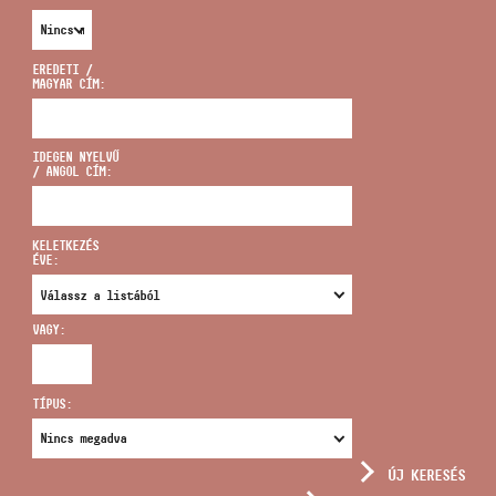
EREDETI /
MAGYAR CÍM:
CÍM
IDEGEN NYELVŰ
/ ANGOL CÍM:
EMAIL
infokozpont@bmc.hu
KELETKEZÉS
ÉVE:
TELEFON
VAGY:
NYITVA TARTÁS
TÍPUS:
ÚJ KERESÉS