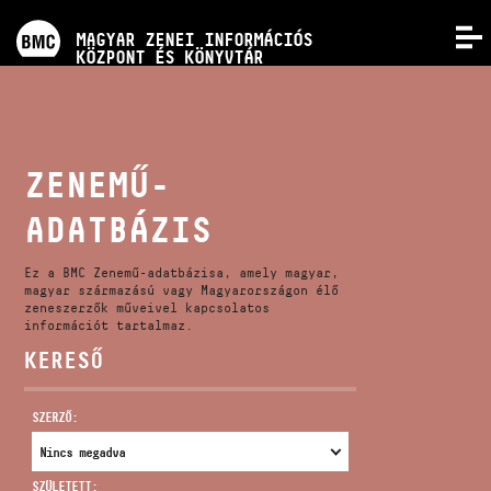
PROGRAMOK
MAGYAR ZENEI INFORMÁCIÓS
MENÜ
KÖZPONT ÉS KÖNYVTÁR
VERSENYEK
KÉPZÉSEK
ZENEMŰ-
ADATBÁZIS
KIADVÁNYOK
Ez a BMC Zenemű-adatbázisa, amely magyar,
RÓLUNK
magyar származású vagy Magyarországon élő
zeneszerzők műveivel kapcsolatos
információt tartalmaz.
KERESŐ
KAPCSOLAT
SZERZŐ:
VIDEÓ GALÉRIA
SZÜLETETT: