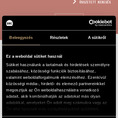
ÖSSZETETT KERESÉS
MŰVÉSZADATBÁZIS
ZENEMŰ-ADATBÁZIS
KERESÉS
ZENEI KÖNYVTÁR, ONLINE KATALÓGUS
Beleegyezés
Részletek
A sütikről
EMLÉKSOROK
A MŰ CÍME
Ez a weboldal sütiket használ
Sütiket használunk a tartalmak és hirdetések személyre
szabásához, közösségi funkciók biztosításához,
Farkas Ferenc
ZENESZERZŐ
valamint weboldalforgalmunk elemzéséhez. Ezenkívül
Emléksorok
EREDETI /
közösségi média-, hirdető- és elemező partnereinkkel
MAGYAR CÍM
megosztjuk az Ön weboldalhasználatra vonatkozó
Emléksorok
IDEGEN
adatait, akik kombinálhatják az adatokat más olyan
NYELVŰ /
ANGOL CÍM
adatokkal, amelyeket Ön adott meg számukra vagy az
Négyszólamú vegyeskarra
ALCÍM
Ön által használt más szolgáltatásokból gyűjtöttek.
In memoriam Rezső Kókai
AJÁNLÁS