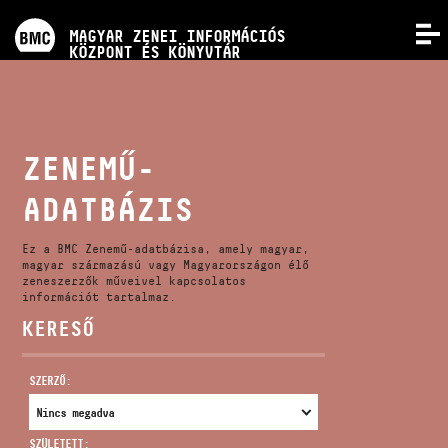
PROGRAMOK
MAGYAR ZENEI INFORMÁCIÓS
MENÜ
KÖZPONT ÉS KÖNYVTÁR
VERSENYEK
KÉPZÉSEK
ZENEMŰ-
ADATBÁZIS
KIADVÁNYOK
Ez a BMC Zenemű-adatbázisa, amely magyar,
RÓLUNK
magyar származású vagy Magyarországon élő
zeneszerzők műveivel kapcsolatos
információt tartalmaz.
KERESŐ
KAPCSOLAT
SZERZŐ:
VIDEÓ GALÉRIA
SZÜLETETT: