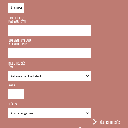
EREDETI /
MAGYAR CÍM:
CÍM
IDEGEN NYELVŰ
/ ANGOL CÍM:
EMAIL
infokozpont@bmc.hu
KELETKEZÉS
ÉVE:
TELEFON
VAGY:
NYITVA TARTÁS
TÍPUS:
ÚJ KERESÉS