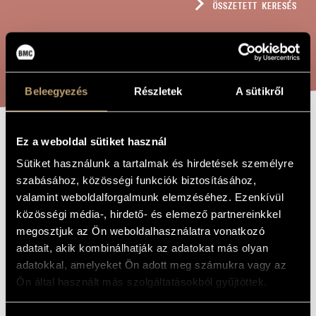
ÖSSZETETT KERESÉS
MŰVÉSZADATBÁZIS
ZENEMŰ-ADATBÁZIS
KERESÉS
ZENEI KÖNYVTÁR, ONLINE KATALÓGUS
Beleegyezés
Részletek
A sütikről
Ez a weboldal sütiket használ
DULDE, TRAGE
A MŰ CÍME
Sütiket használunk a tartalmak és hirdetések személyre
szabásához, közösségi funkciók biztosításához,
Farkas Ferenc
ZENESZERZŐ
valamint weboldalforgalmunk elemzéséhez. Ezenkívül
közösségi média-, hirdető- és elemező partnereinkkel
Dulde, trage
EREDETI /
megosztjuk az Ön weboldalhasználatra vonatkozó
MAGYAR CÍM
adatait, akik kombinálhatják az adatokat más olyan
Dulde, trage
IDEGEN
NYELVŰ /
adatokkal, amelyeket Ön adott meg számukra vagy az
ANGOL CÍM
Ön által használt más szolgáltatásokból gyűjtöttek.
Négyszólamú vegyeskarra
ALCÍM
1997
A MŰ