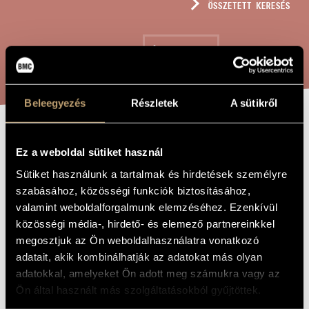
ÖSSZETETT KERESÉS
MŰVÉSZADATBÁZIS
ZENEMŰ-ADATBÁZIS
KERESÉS
ZENEI KÖNYVTÁR, ONLINE KATALÓGUS
Beleegyezés
Részletek
A sütikről
CSÖND
A MŰ CÍME
Ez a weboldal sütiket használ
Sütiket használunk a tartalmak és hirdetések személyre
Farkas Ferenc
ZENESZERZŐ
szabásához, közösségi funkciók biztosításához,
valamint weboldalforgalmunk elemzéséhez. Ezenkívül
Csönd
EREDETI /
közösségi média-, hirdető- és elemező partnereinkkel
MAGYAR CÍM
megosztjuk az Ön weboldalhasználatra vonatkozó
Silence
IDEGEN
NYELVŰ /
adatait, akik kombinálhatják az adatokat más olyan
ANGOL CÍM
adatokkal, amelyeket Ön adott meg számukra vagy az
Énekhangra és zongorára
ALCÍM
Ön által használt más szolgáltatásokból gyűjtöttek.
1938
A MŰ