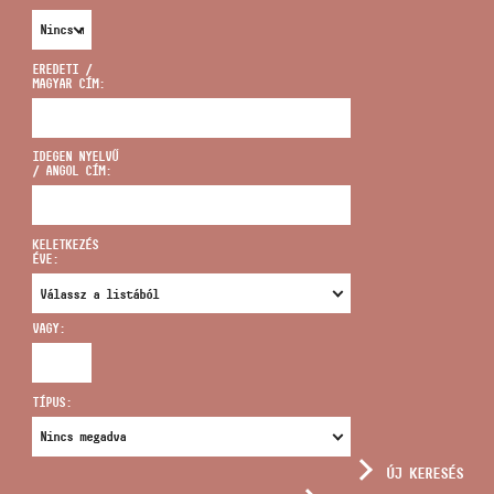
EREDETI /
MAGYAR CÍM:
CÍM
IDEGEN NYELVŰ
/ ANGOL CÍM:
EMAIL
infokozpont@bmc.hu
KELETKEZÉS
ÉVE:
TELEFON
VAGY:
NYITVA TARTÁS
TÍPUS:
ÚJ KERESÉS