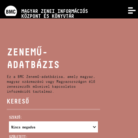
PROGRAMOK
MAGYAR ZENEI INFORMÁCIÓS
MENÜ
KÖZPONT ÉS KÖNYVTÁR
VERSENYEK
KÉPZÉSEK
ZENEMŰ-
ADATBÁZIS
KIADVÁNYOK
Ez a BMC Zenemű-adatbázisa, amely magyar,
RÓLUNK
magyar származású vagy Magyarországon élő
zeneszerzők műveivel kapcsolatos
információt tartalmaz.
KERESŐ
KAPCSOLAT
SZERZŐ:
VIDEÓ GALÉRIA
SZÜLETETT: