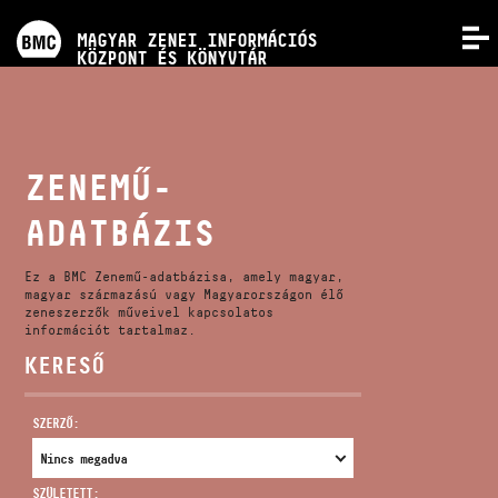
PROGRAMOK
MAGYAR ZENEI INFORMÁCIÓS
MENÜ
KÖZPONT ÉS KÖNYVTÁR
VERSENYEK
KÉPZÉSEK
ZENEMŰ-
ADATBÁZIS
KIADVÁNYOK
Ez a BMC Zenemű-adatbázisa, amely magyar,
RÓLUNK
magyar származású vagy Magyarországon élő
zeneszerzők műveivel kapcsolatos
információt tartalmaz.
KERESŐ
KAPCSOLAT
SZERZŐ:
VIDEÓ GALÉRIA
SZÜLETETT: