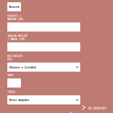
EREDETI /
MAGYAR CÍM:
CÍM
IDEGEN NYELVŰ
/ ANGOL CÍM:
EMAIL
infokozpont@bmc.hu
KELETKEZÉS
ÉVE:
TELEFON
VAGY:
NYITVA TARTÁS
TÍPUS:
ÚJ KERESÉS