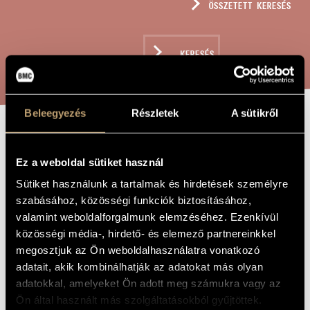
ÖSSZETETT KERESÉS
MŰVÉSZADATBÁZIS
ZENEMŰ-ADATBÁZIS
KERESÉS
ZENEI KÖNYVTÁR, ONLINE KATALÓGUS
Beleegyezés
Részletek
A sütikről
HÁROM
A MŰ CÍME
Ez a weboldal sütiket használ
TÁNCPARAFRÁZIS
Sütiket használunk a tartalmak és hirdetések személyre
szabásához, közösségi funkciók biztosításához,
Farkas Ferenc
ZENESZERZŐ
valamint weboldalforgalmunk elemzéséhez. Ezenkívül
közösségi média-, hirdető- és elemező partnereinkkel
Három táncparafrázis
EREDETI /
megosztjuk az Ön weboldalhasználatra vonatkozó
MAGYAR CÍM
adatait, akik kombinálhatják az adatokat más olyan
Three Dance Paraphrases
IDEGEN
NYELVŰ /
adatokkal, amelyeket Ön adott meg számukra vagy az
ANGOL CÍM
Ön által használt más szolgáltatásokból gyűjtöttek.
Fuvolára, brácsára és kürtre
ALCÍM