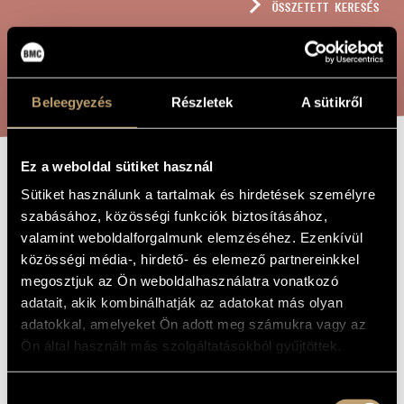
ÖSSZETETT KERESÉS
MŰVÉSZADATBÁZIS
ZENEMŰ-ADATBÁZIS
KERESÉS
ZENEI KÖNYVTÁR, ONLINE KATALÓGUS
Beleegyezés
Részletek
A sütikről
Ez a weboldal sütiket használ
MISSA BREVIS
A MŰ CÍME
Sütiket használunk a tartalmak és hirdetések személyre
MAGYAR
szabásához, közösségi funkciók biztosításához,
valamint weboldalforgalmunk elemzéséhez. Ezenkívül
NÉPDALOK
közösségi média-, hirdető- és elemező partnereinkkel
TÉMÁIRA, OP.
megosztjuk az Ön weboldalhasználatra vonatkozó
400
adatait, akik kombinálhatják az adatokat más olyan
adatokkal, amelyeket Ön adott meg számukra vagy az
Ön által használt más szolgáltatásokból gyűjtöttek.
Rózsa Pál
ZENESZERZŐ
Hozzájárulás
Missa Brevis magyar népdalok témáira, Op. 400
EREDETI /