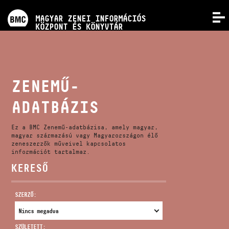
PROGRAMOK
MAGYAR ZENEI INFORMÁCIÓS
MENÜ
KÖZPONT ÉS KÖNYVTÁR
VERSENYEK
KÉPZÉSEK
ZENEMŰ-
ADATBÁZIS
KIADVÁNYOK
Ez a BMC Zenemű-adatbázisa, amely magyar,
RÓLUNK
magyar származású vagy Magyarországon élő
zeneszerzők műveivel kapcsolatos
információt tartalmaz.
KERESŐ
KAPCSOLAT
SZERZŐ:
VIDEÓ GALÉRIA
SZÜLETETT: