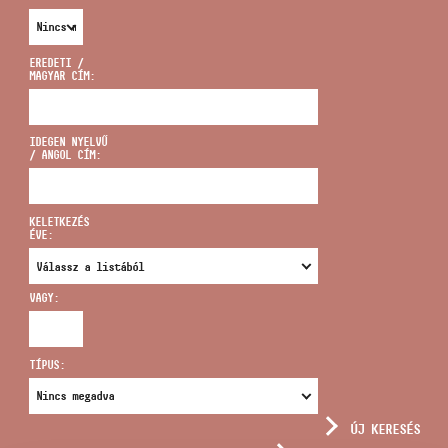
EREDETI /
MAGYAR CÍM:
CÍM
IDEGEN NYELVŰ
/ ANGOL CÍM:
EMAIL
infokozpont@bmc.hu
KELETKEZÉS
ÉVE:
TELEFON
VAGY:
NYITVA TARTÁS
TÍPUS:
ÚJ KERESÉS