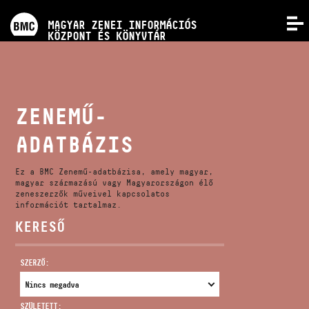
PROGRAMOK
MAGYAR ZENEI INFORMÁCIÓS
MENÜ
KÖZPONT ÉS KÖNYVTÁR
VERSENYEK
KÉPZÉSEK
ZENEMŰ-
ADATBÁZIS
KIADVÁNYOK
Ez a BMC Zenemű-adatbázisa, amely magyar,
RÓLUNK
magyar származású vagy Magyarországon élő
zeneszerzők műveivel kapcsolatos
információt tartalmaz.
KERESŐ
KAPCSOLAT
SZERZŐ:
VIDEÓ GALÉRIA
SZÜLETETT: