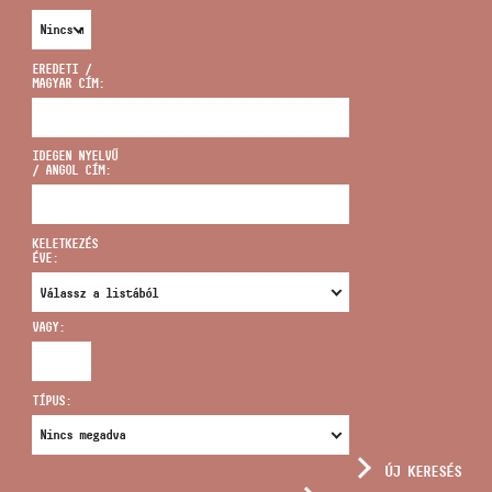
EREDETI /
MAGYAR CÍM:
CÍM
IDEGEN NYELVŰ
/ ANGOL CÍM:
EMAIL
infokozpont@bmc.hu
KELETKEZÉS
ÉVE:
TELEFON
VAGY:
NYITVA TARTÁS
TÍPUS:
ÚJ KERESÉS