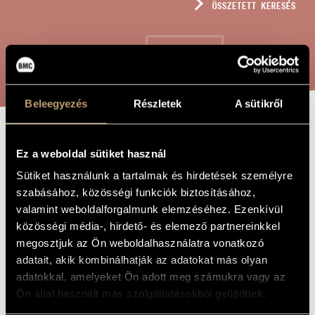
ÖSSZETETT KERESÉS
MŰVÉSZADATBÁZIS
ZENEMŰ-ADATBÁZIS
KERESÉS
ZENEI KÖNYVTÁR, ONLINE KATALÓGUS
Beleegyezés
Részletek
A sütikről
MUSICA
A MŰ CÍME
Ez a weboldal sütiket használ
TRANSYLVANICA
Sütiket használunk a tartalmak és hirdetések személyre
- 13 VARIÁCIÓ
szabásához, közösségi funkciók biztosításához,
valamint weboldalforgalmunk elemzéséhez. Ezenkívül
ORGONÁRA, OP.
közösségi média-, hirdető- és elemező partnereinkkel
223
megosztjuk az Ön weboldalhasználatra vonatkozó
adatait, akik kombinálhatják az adatokat más olyan
adatokkal, amelyeket Ön adott meg számukra vagy az
Szokolay Sándor
ZENESZERZŐ
Ön által használt más szolgáltatásokból gyűjtöttek.
Musica Transylvanica - 13 variáció orgonára, Op. 223
EREDETI /