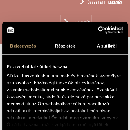
ÖSSZETETT KERESÉS
MŰVÉSZADATBÁZIS
ZENEMŰ-ADATBÁZIS
KERESÉS
ZENEI KÖNYVTÁR, ONLINE KATALÓGUS
Beleegyezés
Részletek
A sütikről
ALLITERÁCIÓK
A MŰ CÍME
Ez a weboldal sütiket használ
RÉZFÚVÓSÖTÖSRE,
Sütiket használunk a tartalmak és hirdetések személyre
OP. 135
szabásához, közösségi funkciók biztosításához,
valamint weboldalforgalmunk elemzéséhez. Ezenkívül
közösségi média-, hirdető- és elemező partnereinkkel
Szokolay Sándor
ZENESZERZŐ
megosztjuk az Ön weboldalhasználatra vonatkozó
Alliterációk rézfúvósötösre, Op. 135
EREDETI /
adatait, akik kombinálhatják az adatokat más olyan
MAGYAR CÍM
adatokkal, amelyeket Ön adott meg számukra vagy az
Alliterations for Brass Quintet, Op. 135
IDEGEN
Ön által használt más szolgáltatásokból gyűjtöttek.
NYELVŰ /
ANGOL CÍM