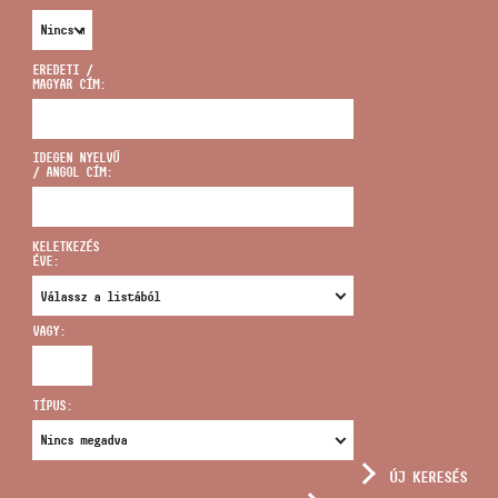
EREDETI /
MAGYAR CÍM:
CÍM
IDEGEN NYELVŰ
/ ANGOL CÍM:
EMAIL
infokozpont@bmc.hu
KELETKEZÉS
ÉVE:
TELEFON
VAGY:
NYITVA TARTÁS
TÍPUS:
ÚJ KERESÉS