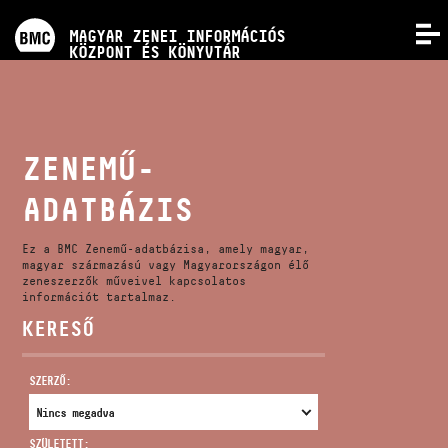
PROGRAMOK
MAGYAR ZENEI INFORMÁCIÓS
MENÜ
KÖZPONT ÉS KÖNYVTÁR
VERSENYEK
KÉPZÉSEK
ZENEMŰ-
ADATBÁZIS
KIADVÁNYOK
Ez a BMC Zenemű-adatbázisa, amely magyar,
RÓLUNK
magyar származású vagy Magyarországon élő
zeneszerzők műveivel kapcsolatos
információt tartalmaz.
KERESŐ
KAPCSOLAT
SZERZŐ:
VIDEÓ GALÉRIA
SZÜLETETT: