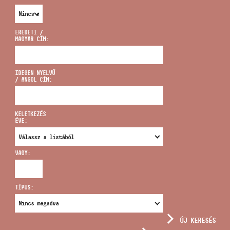
EREDETI /
MAGYAR CÍM:
CÍM
IDEGEN NYELVŰ
/ ANGOL CÍM:
EMAIL
infokozpont@bmc.hu
KELETKEZÉS
ÉVE:
TELEFON
VAGY:
NYITVA TARTÁS
TÍPUS:
ÚJ KERESÉS