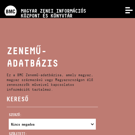
PROGRAMOK
MAGYAR ZENEI INFORMÁCIÓS
MENÜ
KÖZPONT ÉS KÖNYVTÁR
VERSENYEK
KÉPZÉSEK
ZENEMŰ-
ADATBÁZIS
KIADVÁNYOK
Ez a BMC Zenemű-adatbázisa, amely magyar,
RÓLUNK
magyar származású vagy Magyarországon élő
zeneszerzők műveivel kapcsolatos
információt tartalmaz.
KERESŐ
KAPCSOLAT
SZERZŐ:
VIDEÓ GALÉRIA
SZÜLETETT: