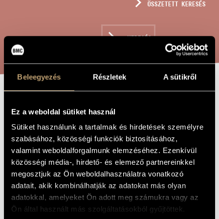
ÖSSZETETT KERESÉS
MŰVÉSZADATBÁZIS
ZENEMŰ-ADATBÁZIS
KERESÉS
ZENEI KÖNYVTÁR, ONLINE KATALÓGUS
Beleegyezés
Részletek
A sütikről
KÉT MINIATŰR,
A MŰ CÍME
Ez a weboldal sütiket használ
OP. 87
Sütiket használunk a tartalmak és hirdetések személyre
szabásához, közösségi funkciók biztosításához,
Szokolay Sándor
ZENESZERZŐ
valamint weboldalforgalmunk elemzéséhez. Ezenkívül
közösségi média-, hirdető- és elemező partnereinkkel
Két miniatűr, Op. 87
EREDETI /
megosztjuk az Ön weboldalhasználatra vonatkozó
MAGYAR CÍM
adatait, akik kombinálhatják az adatokat más olyan
Two Miniatures, Op. 87
IDEGEN
NYELVŰ /
adatokkal, amelyeket Ön adott meg számukra vagy az
ANGOL CÍM
Ön által használt más szolgáltatásokból gyűjtöttek.
Trombitaduóra
ALCÍM