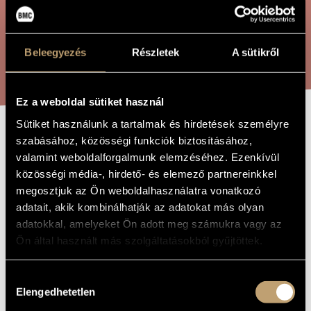
ÖSSZETETT KERESÉS
MŰVÉSZADATBÁZIS
ZENEMŰ-ADATBÁZIS
Beleegyezés
Részletek
A sütikről
KERESÉS
ZENEI KÖNYVTÁR, ONLINE KATALÓGUS
Ez a weboldal sütiket használ
Sütiket használunk a tartalmak és hirdetések személyre
MAGYAROKÉRT
szabásához, közösségi funkciók biztosításához,
A MŰ CÍME
valamint weboldalforgalmunk elemzéséhez. Ezenkívül
VALÓ
közösségi média-, hirdető- és elemező partnereinkkel
FOHÁSZKODÁS,
megosztjuk az Ön weboldalhasználatra vonatkozó
adatait, akik kombinálhatják az adatokat más olyan
OP. 146B
adatokkal, amelyeket Ön adott meg számukra vagy az
Ön által használt más szolgáltatásokból gyűjtöttek.
Szokolay Sándor
ZENESZERZŐ
Hozzájárulás
Magyarokért való fohászkodás, Op. 146b
EREDETI /
Elengedhetetlen
kiválasztása
MAGYAR CÍM