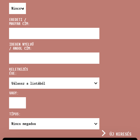
EREDETI /
MAGYAR CÍM:
CÍM
IDEGEN NYELVŰ
/ ANGOL CÍM:
EMAIL
infokozpont@bmc.hu
KELETKEZÉS
ÉVE:
TELEFON
VAGY:
NYITVA TARTÁS
TÍPUS:
ÚJ KERESÉS