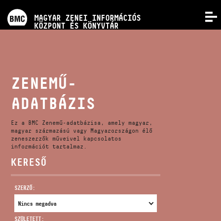
PROGRAMOK
MAGYAR ZENEI INFORMÁCIÓS
MENÜ
KÖZPONT ÉS KÖNYVTÁR
VERSENYEK
KÉPZÉSEK
ZENEMŰ-
ADATBÁZIS
KIADVÁNYOK
Ez a BMC Zenemű-adatbázisa, amely magyar,
RÓLUNK
magyar származású vagy Magyarországon élő
zeneszerzők műveivel kapcsolatos
információt tartalmaz.
KERESŐ
KAPCSOLAT
SZERZŐ:
VIDEÓ GALÉRIA
SZÜLETETT: