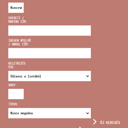
EREDETI /
MAGYAR CÍM:
CÍM
IDEGEN NYELVŰ
/ ANGOL CÍM:
EMAIL
infokozpont@bmc.hu
KELETKEZÉS
ÉVE:
TELEFON
VAGY:
NYITVA TARTÁS
TÍPUS:
ÚJ KERESÉS