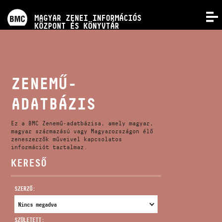
PROGRAMOK
MAGYAR ZENEI INFORMÁCIÓS
MENÜ
KÖZPONT ÉS KÖNYVTÁR
VERSENYEK
KÉPZÉSEK
ZENEMŰ-
ADATBÁZIS
KIADVÁNYOK
Ez a BMC Zenemű-adatbázisa, amely magyar,
RÓLUNK
magyar származású vagy Magyarországon élő
zeneszerzők műveivel kapcsolatos
információt tartalmaz.
KERESŐ
KAPCSOLAT
SZERZŐ:
VIDEÓ GALÉRIA
SZÜLETETT: