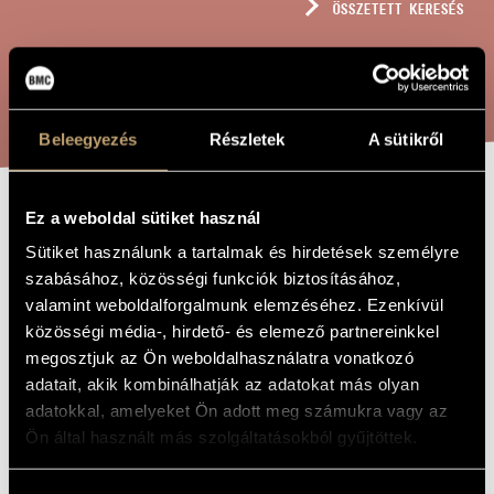
ÖSSZETETT KERESÉS
MŰVÉSZADATBÁZIS
ZENEMŰ-ADATBÁZIS
KERESÉS
ZENEI KÖNYVTÁR, ONLINE KATALÓGUS
Beleegyezés
Részletek
A sütikről
Ez a weboldal sütiket használ
HÁLAADÓ ÉNEK
A MŰ CÍME
Sütiket használunk a tartalmak és hirdetések személyre
szabásához, közösségi funkciók biztosításához,
Mohay Miklós
ZENESZERZŐ
valamint weboldalforgalmunk elemzéséhez. Ezenkívül
közösségi média-, hirdető- és elemező partnereinkkel
Hálaadó ének
EREDETI /
megosztjuk az Ön weboldalhasználatra vonatkozó
MAGYAR CÍM
adatait, akik kombinálhatják az adatokat más olyan
Thanksgiving Song
IDEGEN
NYELVŰ /
adatokkal, amelyeket Ön adott meg számukra vagy az
ANGOL CÍM
Ön által használt más szolgáltatásokból gyűjtöttek.
Luther Márton szövegére
ALCÍM
1983
A MŰ