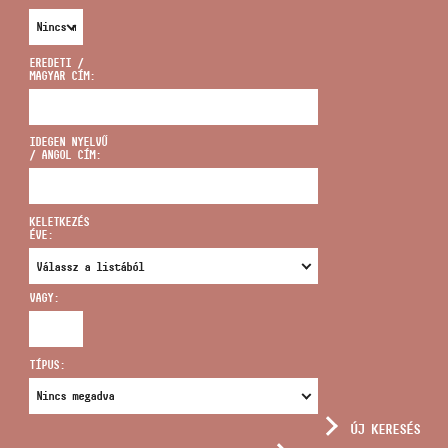
EREDETI /
MAGYAR CÍM:
CÍM
IDEGEN NYELVŰ
/ ANGOL CÍM:
EMAIL
infokozpont@bmc.hu
KELETKEZÉS
ÉVE:
TELEFON
VAGY:
NYITVA TARTÁS
TÍPUS:
ÚJ KERESÉS