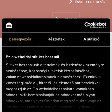
ÖSSZETETT KERESÉS
MŰVÉSZADATBÁZIS
ZENEMŰ-ADATBÁZIS
KERESÉS
ZENEI KÖNYVTÁR, ONLINE KATALÓGUS
Beleegyezés
Részletek
A sütikről
KORÁL-REQUIEM,
A MŰ CÍME
Ez a weboldal sütiket használ
OP. 259
Sütiket használunk a tartalmak és hirdetések személyre
szabásához, közösségi funkciók biztosításához,
Szokolay Sándor
ZENESZERZŐ
valamint weboldalforgalmunk elemzéséhez. Ezenkívül
közösségi média-, hirdető- és elemező partnereinkkel
Korál-requiem, Op. 259
EREDETI /
megosztjuk az Ön weboldalhasználatra vonatkozó
MAGYAR CÍM
adatait, akik kombinálhatják az adatokat más olyan
Choral Requiem, Op. 259
IDEGEN
NYELVŰ /
adatokkal, amelyeket Ön adott meg számukra vagy az
ANGOL CÍM
Ön által használt más szolgáltatásokból gyűjtöttek.
Baritonhangra, vegyeskarra és zenekarra
ALCÍM