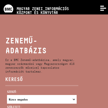
PROGRAMOK
MAGYAR ZENEI INFORMÁCIÓS
MENÜ
KÖZPONT ÉS KÖNYVTÁR
VERSENYEK
KÉPZÉSEK
ZENEMŰ-
ADATBÁZIS
KIADVÁNYOK
Ez a BMC Zenemű-adatbázisa, amely magyar,
RÓLUNK
magyar származású vagy Magyarországon élő
zeneszerzők műveivel kapcsolatos
információt tartalmaz.
KERESŐ
KAPCSOLAT
SZERZŐ:
VIDEÓ GALÉRIA
SZÜLETETT: