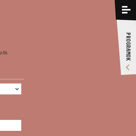
PROGRAMOK
KÉPZÉSEK
PROGRAMOK
RÓLUNK
zők
VIDEÓ GALÉRIA