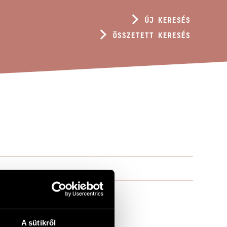
ÚJ KERESÉS
ÖSSZETETT KERESÉS
A sütikről