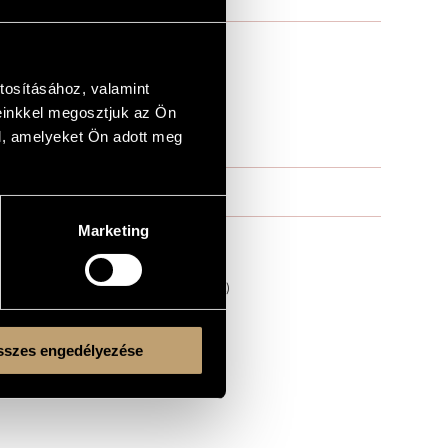
tosításához, valamint
einkkel megosztjuk az Ön
l, amelyeket Ön adott meg
Marketing
 (synth.), Miklós Sugár (cond.)
.), Miklós Sugár (cond.) (Parts of the work)
szes engedélyezése