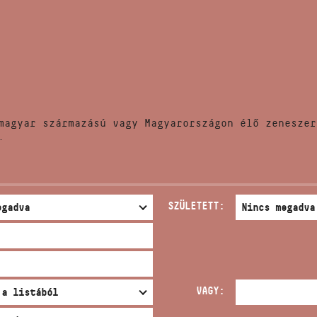
HÍREK
CÍM
VERSENYEK
EMAIL
infokozpont@bmc.hu
KIADVÁNYOK
TELEFON
magyar származású vagy Magyarországon élő zeneszer
KAPCSOLAT
.
NYITVA TARTÁS
SZÜLETETT:
VAGY: