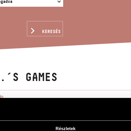
KERESÉS
.´S GAMES
án
s
s
Részletek