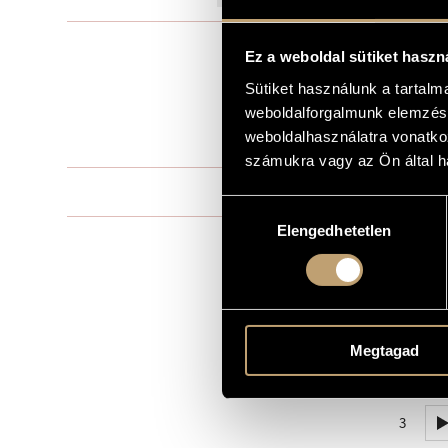
Elektroakusz
TÍPUS
Ez a weboldal sütiket haszn
3
ELŐADÓK SZÁMA
Sütiket használunk a tartal
fl., vlc., synth
weboldalforgalmunk elemzésé
ELŐADÓI APPARÁTUS
weboldalhasználatra vonatko
8 perc
IDŐTARTAM
számukra vagy az Ön által ha
I - II - III - IV
TÉTELEK, RÉSZEK
Hozzájárulás
Elengedhetetlen
kiválasztása
MS
KOTTAKIADÓ / FORRÁS
Hungaroton H
HANGFELVÉTELEK
Hungarian Ra
1 PERCES MINTA
1
Megtagad
2
3