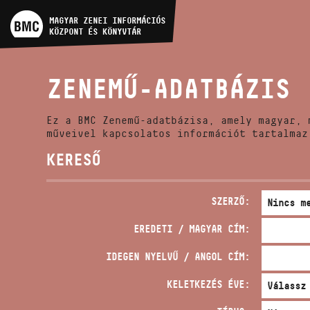
MŰVÉSZADATBÁZIS
MAGYAR ZENEI INFORMÁCIÓS
KÖZPONT ÉS KÖNYVTÁR
ZENEMŰ-ADATBÁZIS
ZENEMŰ-ADATBÁZIS
ZENEI KÖNYVTÁR, ONLINE
KATALÓGUS
Ez a BMC Zenemű-adatbázisa, amely magyar, 
műveivel kapcsolatos információt tartalmaz
KERESŐ
SZERZŐ:
EREDETI / MAGYAR CÍM:
IDEGEN NYELVŰ / ANGOL CÍM:
KELETKEZÉS ÉVE: