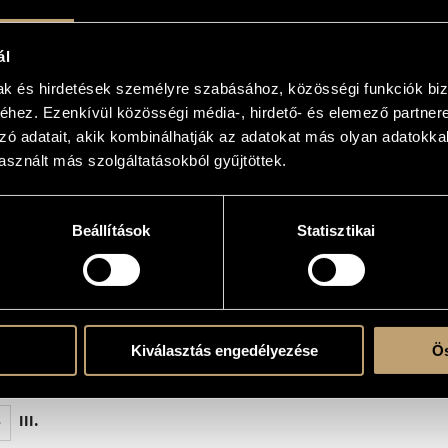
tikus zene
ál
mak és hirdetések személyre szabásához, közösségi funkciók biz
.
hez. Ezenkívül közösségi média-, hirdető- és elemező partner
zó adatait, akik kombinálhatják az adatokat más olyan adatokka
sznált más szolgáltatásokból gyűjtöttek.
Beállítások
Statisztikai
CD 31868, 2000 - EAR Ensemble: István Matuz (fl.), Balázs Kántor (vlc.), Béla Faragó
dio CD HEAR 103, 1997 - Gergely Matuz (fl.), Balázs Kántor (vlc.), Béla Faragó (synth
I.
Kiválasztás engedélyezése
Ös
II.
III.