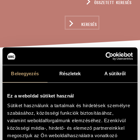
ÖSSZETETT KERESÉS
MŰVÉSZADATBÁZIS
ZENEMŰ-ADATBÁZIS
KERESÉS
ZENEI KÖNYVTÁR, ONLINE KATALÓGUS
IMPROMPTU KÉT
A MŰ CÍME
CIMBALOMRA
Beleegyezés
Részletek
A sütikről
Hollós Máté
Ez a weboldal sütiket használ
ZENESZERZŐ
Sütiket használunk a tartalmak és hirdetések személyre
Impromptu két cimbalomra
EREDETI /
szabásához, közösségi funkciók biztosításához,
MAGYAR CÍM
valamint weboldalforgalmunk elemzéséhez. Ezenkívül
Impromptu for Two Cimbaloms
IDEGEN
NYELVŰ /
közösségi média-, hirdető- és elemező partnereinkkel
ANGOL CÍM
megosztjuk az Ön weboldalhasználatra vonatkozó
To Márta Fábián, Ágnes Szakály
AJÁNLÁS