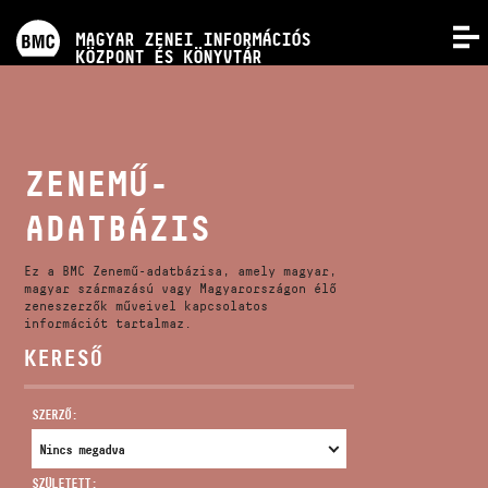
PROGRAMOK
MAGYAR ZENEI INFORMÁCIÓS
MENÜ
KÖZPONT ÉS KÖNYVTÁR
VERSENYEK
KÉPZÉSEK
ZENEMŰ-
ADATBÁZIS
KIADVÁNYOK
Ez a BMC Zenemű-adatbázisa, amely magyar,
RÓLUNK
magyar származású vagy Magyarországon élő
zeneszerzők műveivel kapcsolatos
információt tartalmaz.
KERESŐ
KAPCSOLAT
SZERZŐ:
VIDEÓ GALÉRIA
SZÜLETETT: