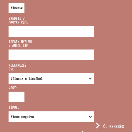
EREDETI /
MAGYAR CÍM:
CÍM
IDEGEN NYELVŰ
/ ANGOL CÍM:
EMAIL
infokozpont@bmc.hu
KELETKEZÉS
ÉVE:
TELEFON
VAGY:
NYITVA TARTÁS
TÍPUS:
ÚJ KERESÉS