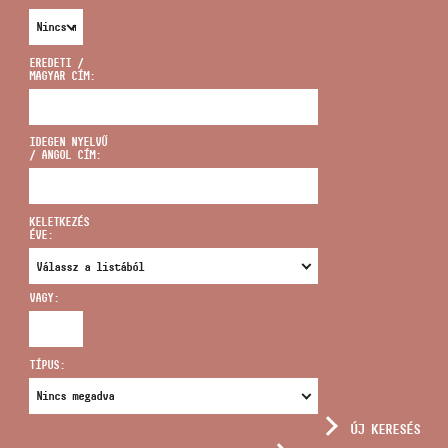
EREDETI /
MAGYAR CÍM:
CÍM
IDEGEN NYELVŰ
/ ANGOL CÍM:
EMAIL
infokozpont@bmc.hu
KELETKEZÉS
ÉVE:
TELEFON
VAGY:
NYITVA TARTÁS
TÍPUS:
ÚJ KERESÉS