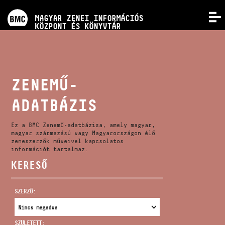
PROGRAMOK
MAGYAR ZENEI INFORMÁCIÓS
MENÜ
KÖZPONT ÉS KÖNYVTÁR
VERSENYEK
KÉPZÉSEK
ZENEMŰ-
ADATBÁZIS
KIADVÁNYOK
Ez a BMC Zenemű-adatbázisa, amely magyar,
RÓLUNK
magyar származású vagy Magyarországon élő
zeneszerzők műveivel kapcsolatos
információt tartalmaz.
KERESŐ
KAPCSOLAT
SZERZŐ:
VIDEÓ GALÉRIA
SZÜLETETT: