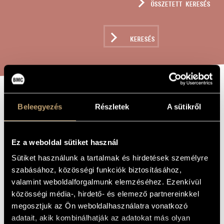
ÖSSZETETT KERESÉS
MŰVÉSZADATBÁZIS
ZENEMŰ-ADATBÁZIS
KERESÉS
ZENEI KÖNYVTÁR, ONLINE KATALÓGUS
VÁLTOZATOK EGY
A MŰ CÍME
Beleegyezés
Részletek
A sütikről
MAGYAR
NÉPDALRA, OP.
Ez a weboldal sütiket használ
30
Sütiket használunk a tartalmak és hirdetések személyre
szabásához, közösségi funkciók biztosításához,
valamint weboldalforgalmunk elemzéséhez. Ezenkívül
Weiner Leó
ZENESZERZŐ
közösségi média-, hirdető- és elemező partnereinkkel
Változatok egy magyar népdalra, Op. 30
megosztjuk az Ön weboldalhasználatra vonatkozó
EREDETI /
MAGYAR CÍM
adatait, akik kombinálhatják az adatokat más olyan