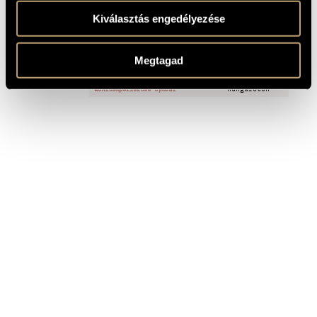
Kiválasztás engedélyezése
FELVÉTELEK
Megtagad
CÍM
KIADÓ
Wohltemperiertes Cymbal
Hungaroton