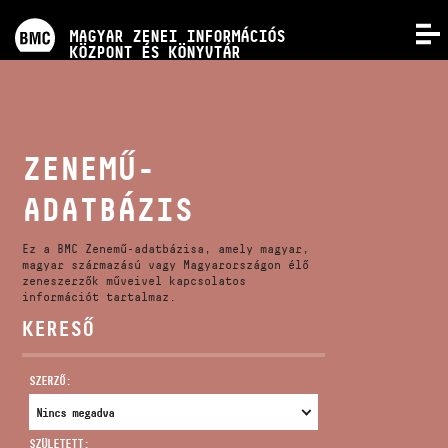
PROGRAMOK
MAGYAR ZENEI INFORMÁCIÓS
MENÜ
KÖZPONT ÉS KÖNYVTÁR
VERSENYEK
KÉPZÉSEK
ZENEMŰ-
ADATBÁZIS
KIADVÁNYOK
Ez a BMC Zenemű-adatbázisa, amely magyar,
RÓLUNK
magyar származású vagy Magyarországon élő
zeneszerzők műveivel kapcsolatos
információt tartalmaz.
KERESŐ
KAPCSOLAT
SZERZŐ:
VIDEÓ GALÉRIA
SZÜLETETT: