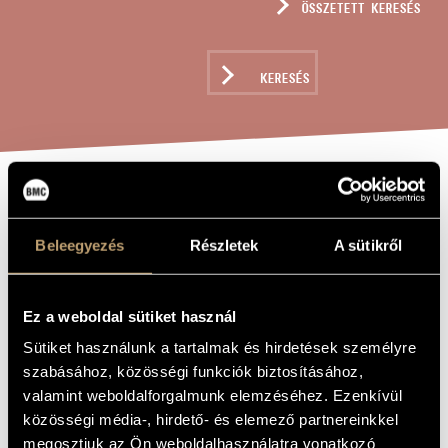
ÖSSZETETT KERESÉS
MŰVÉSZADATBÁZIS
ZENEMŰ-ADATBÁZIS
KERESÉS
ZENEI KÖNYVTÁR, ONLINE KATALÓGUS
RÖVID NOVELLA
A MŰ CÍME
Beleegyezés
Részletek
A sütikről
Durkó Péter
ZENESZERZŐ
Rövid novella
EREDETI /
Ez a weboldal sütiket használ
MAGYAR CÍM
Sütiket használunk a tartalmak és hirdetések személyre
Brief Novel
IDEGEN
NYELVŰ /
szabásához, közösségi funkciók biztosításához,
ANGOL CÍM
valamint weboldalforgalmunk elemzéséhez. Ezenkívül
For cimbalom
ALCÍM
közösségi média-, hirdető- és elemező partnereinkkel
1991
A MŰ
megosztjuk az Ön weboldalhasználatra vonatkozó