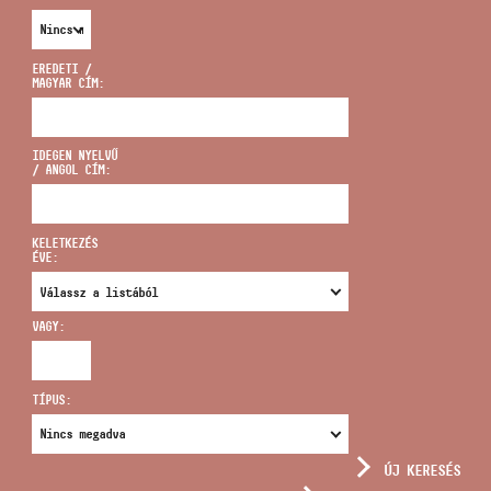
EREDETI /
MAGYAR CÍM:
CÍM
IDEGEN NYELVŰ
/ ANGOL CÍM:
EMAIL
infokozpont@bmc.hu
KELETKEZÉS
ÉVE:
TELEFON
VAGY:
NYITVA TARTÁS
TÍPUS:
ÚJ KERESÉS