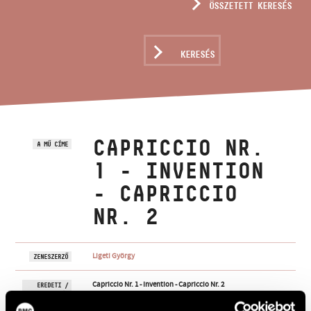
ÖSSZETETT KERESÉS
MŰVÉSZADATBÁZIS
ZENEMŰ-ADATBÁZIS
KERESÉS
ZENEI KÖNYVTÁR, ONLINE KATALÓGUS
CAPRICCIO NR.
A MŰ CÍME
1 - INVENTION
- CAPRICCIO
NR. 2
Ligeti György
ZENESZERZŐ
Capriccio Nr. 1 - Invention - Capriccio Nr. 2
EREDETI /
MAGYAR CÍM