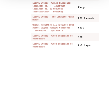
Ligeti György: Musica Ricercata;
Capriccio Nr. 1 - Invention -
Wergo
Capriccio Nr. 2; Monument -
Selbstportrait - Bewegung
Ligeti György - The Complete Piano
BIS Records
Music
Wyler, Fabienne: XII Préludes pour
piano; Ligeti György: Capriccio 1
Gall
- Invention - Capriccio 2
Ligeti György: Művek zongorára és
ITM
csembalóra
Ligeti György: Művek zongorára és
Col Legno
csembalóra