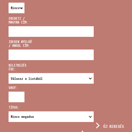
EREDETI /
MAGYAR CÍM:
CÍM
IDEGEN NYELVŰ
/ ANGOL CÍM:
EMAIL
infokozpont@bmc.hu
KELETKEZÉS
ÉVE:
TELEFON
VAGY:
NYITVA TARTÁS
TÍPUS:
ÚJ KERESÉS