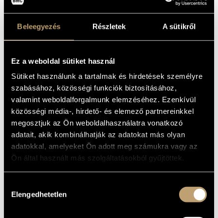
Capriccio Nr. 1 - Invention - Capriccio Nr. 2
IDEGEN
NYELVŰ /
ANGOL CÍM
Beleegyezés
Részletek
A sütikről
Zongorára
ALCÍM
Capriccio Nr. 1: for Márta Kurtág; Invention: for György
AJÁNLÁS
Kurtág
Ez a weboldal sütiket használ
1948
A MŰ
KELETKEZÉSI
ÉVE
Sütiket használunk a tartalmak és hirdetések személyre
szabásához, közösségi funkciók biztosításához,
Szólóhangszerre
TÍPUS
valamint weboldalforgalmunk elemzéséhez. Ezenkívül
1
ELŐADÓK
közösségi média-, hirdető- és elemező partnereinkkel
SZÁMA
megosztjuk az Ön weboldalhasználatra vonatkozó
pf.
ELŐADÓI
adatait, akik kombinálhatják az adatokat más olyan
APPARÁTUS
adatokkal, amelyeket Ön adott meg számukra vagy az
5 perc
IDŐTARTAM
Ön által használt más szolgáltatásokból gyűjtöttek.
1. Allegretto capriccioso
TÉTELEK,
2. Risoluto
RÉSZEK
3. Allegro robusto
Hozzájárulás
Elengedhetetlen
kiválasztása
Schott Music, Mainz © 1991, ED 7807
KOTTAKIADÓ
Buy here!
/ FORRÁS