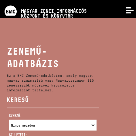
PROGRAMOK
MAGYAR ZENEI INFORMÁCIÓS
MENÜ
KÖZPONT ÉS KÖNYVTÁR
VERSENYEK
KÉPZÉSEK
ZENEMŰ-
ADATBÁZIS
KIADVÁNYOK
Ez a BMC Zenemű-adatbázisa, amely magyar,
RÓLUNK
magyar származású vagy Magyarországon élő
zeneszerzők műveivel kapcsolatos
információt tartalmaz.
KERESŐ
KAPCSOLAT
SZERZŐ:
VIDEÓ GALÉRIA
SZÜLETETT: