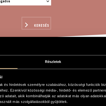
KERESÉS
IE MUSIC OP. 300
Részletek
ál
mak és hirdetések személyre szabásához, közösségi funkciók biz
Op. 300
hez. Ezenkívül közösségi média-, hirdető- és elemező partner
zó adatait, akik kombinálhatják az adatokat más olyan adatokka
Op. 300
sznált más szolgáltatásokból gyűjtöttek.