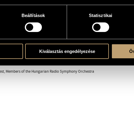
e
Beállítások
Statisztikai
artet
Kiválasztás engedélyezése
Ös
ent
est, Members of the Hungarian Radio Symphony Orchestra