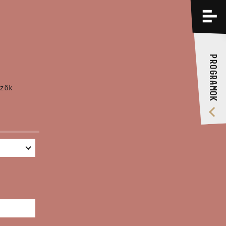
PROGRAMOK
KÉPZÉSEK
PROGRAMOK
RÓLUNK
zők
VIDEÓ GALÉRIA