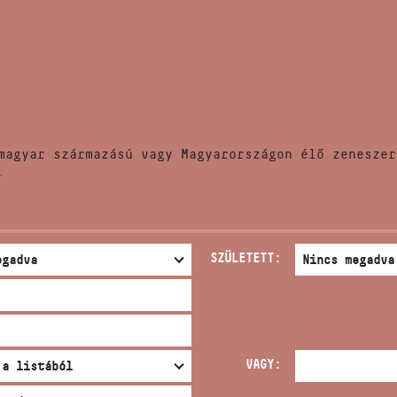
HÍREK
CÍM
VERSENYEK
EMAIL
infokozpont@bmc.hu
KIADVÁNYOK
TELEFON
magyar származású vagy Magyarországon élő zeneszer
KAPCSOLAT
.
NYITVA TARTÁS
SZÜLETETT:
VAGY: