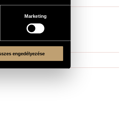
Marketing
szes engedélyezése