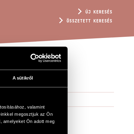
ÚJ KERESÉS
ÖSSZETETT KERESÉS
A sütikről
tosításához, valamint
einkkel megosztjuk az Ön
l, amelyeket Ön adott meg