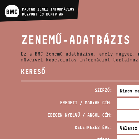
MŰVÉSZADATBÁZIS
MAGYAR ZENEI INFORMÁCIÓS
KÖZPONT ÉS KÖNYVTÁR
ZENEMŰ-ADATBÁZIS
ZENEMŰ-ADATBÁZIS
ZENEI KÖNYVTÁR, ONLINE
KATALÓGUS
Ez a BMC Zenemű-adatbázisa, amely magyar, 
műveivel kapcsolatos információt tartalmaz
KERESŐ
SZERZŐ:
EREDETI / MAGYAR CÍM:
IDEGEN NYELVŰ / ANGOL CÍM:
KELETKEZÉS ÉVE: