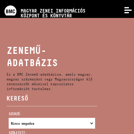
PROGRAMOK
MAGYAR ZENEI INFORMÁCIÓS
MENÜ
KÖZPONT ÉS KÖNYVTÁR
VERSENYEK
KÉPZÉSEK
ZENEMŰ-
ADATBÁZIS
KIADVÁNYOK
Ez a BMC Zenemű-adatbázisa, amely magyar,
RÓLUNK
magyar származású vagy Magyarországon élő
zeneszerzők műveivel kapcsolatos
információt tartalmaz.
KERESŐ
KAPCSOLAT
SZERZŐ:
VIDEÓ GALÉRIA
SZÜLETETT: