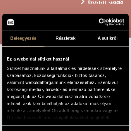
ÖSSZETETT KERESÉS
MŰVÉSZADATBÁZIS
ZENEMŰ-ADATBÁZIS
KERESÉS
ZENEI KÖNYVTÁR, ONLINE KATALÓGUS
Beleegyezés
Részletek
A sütikről
Ez a weboldal sütiket használ
"NÉGY
A MŰ CÍME
Sütiket használunk a tartalmak és hirdetések személyre
TUBARÓZSA-
szabásához, közösségi funkciók biztosításához,
SZÁL..." OP.
valamint weboldalforgalmunk elemzéséhez. Ezenkívül
256
közösségi média-, hirdető- és elemező partnereinkkel
megosztjuk az Ön weboldalhasználatra vonatkozó
adatait, akik kombinálhatják az adatokat más olyan
Rózsa Pál
ZENESZERZŐ
adatokkal, amelyeket Ön adott meg számukra vagy az
Ön által használt más szolgáltatásokból gyűjtöttek.
"Négy tubarózsa-szál..." Op. 256
EREDETI /
MAGYAR CÍM