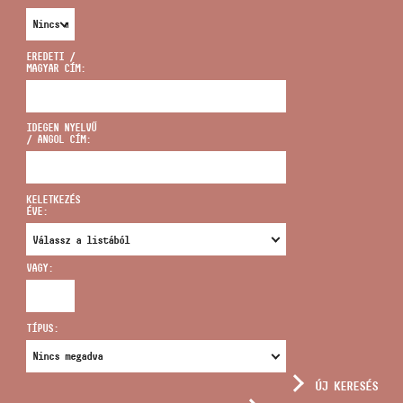
EREDETI /
MAGYAR CÍM:
CÍM
IDEGEN NYELVŰ
/ ANGOL CÍM:
EMAIL
infokozpont@bmc.hu
KELETKEZÉS
ÉVE:
TELEFON
VAGY:
NYITVA TARTÁS
TÍPUS:
ÚJ KERESÉS