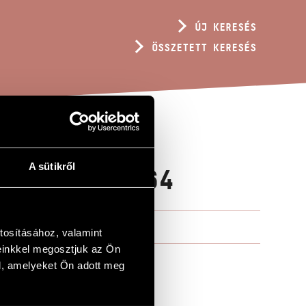
ÚJ KERESÉS
ÖSSZETETT KERESÉS
A sütikről
RCHI, OP. 64
tosításához, valamint
einkkel megosztjuk az Ön
l, amelyeket Ön adott meg