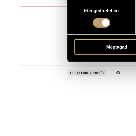
Hozzájárulás
Elengedhetetlen
kiválasztása
Kamarazen
TÍPUS
4
ELŐADÓK SZÁMA
2 vl., vla., vlc
ELŐADÓI APPARÁTUS
6 perc
IDŐTARTAM
Megtagad
One movem
TÉTELEK, RÉSZEK
MS
KOTTAKIADÓ / FORRÁS