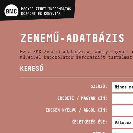
MŰVÉSZADATBÁZIS
MAGYAR ZENEI INFORMÁCIÓS
KÖZPONT ÉS KÖNYVTÁR
ZENEMŰ-ADATBÁZIS
ZENEMŰ-ADATBÁZIS
ZENEI KÖNYVTÁR, ONLINE
KATALÓGUS
Ez a BMC Zenemű-adatbázisa, amely magyar, 
műveivel kapcsolatos információt tartalmaz
KERESŐ
SZERZŐ:
EREDETI / MAGYAR CÍM:
IDEGEN NYELVŰ / ANGOL CÍM:
KELETKEZÉS ÉVE: