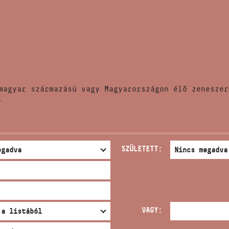
HÍREK
CÍM
VERSENYEK
EMAIL
infokozpont@bmc.hu
KIADVÁNYOK
TELEFON
magyar származású vagy Magyarországon élő zeneszer
KAPCSOLAT
.
NYITVA TARTÁS
SZÜLETETT:
VAGY: