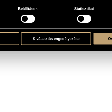
Beállítások
Statisztikai
e
.
Kiválasztás engedélyezése
Ös
ent