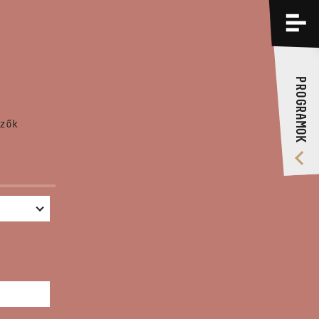
PROGRAMOK
KÉPZÉSEK
PROGRAMOK
RÓLUNK
zők
VIDEÓ GALÉRIA