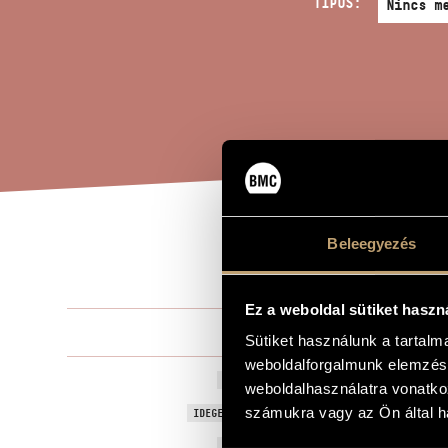
TÍPUS:
Beleegyezés
PIC
A MŰ CÍME
Ez a weboldal sütiket haszn
Rózsa Pál
ZENESZERZŐ
Sütiket használunk a tartal
weboldalforgalmunk elemzésé
Piccolo Quar
EREDETI / MAGYAR CÍM
weboldalhasználatra vonatko
Piccolo Quar
számukra vagy az Ön által ha
IDEGEN NYELVŰ / ANGOL CÍM
1984
A MŰ KELETKEZÉSI ÉVE