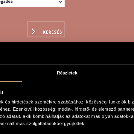
KERESÉS
Részletek
COLO QUARTETTO PER A
ál
mak és hirdetések személyre szabásához, közösségi funkciók biz
hez. Ezenkívül közösségi média-, hirdető- és elemező partner
tetto per Archi, Op. 64
zó adatait, akik kombinálhatják az adatokat más olyan adatokka
tetto per Archi, Op. 64
sznált más szolgáltatásokból gyűjtöttek.