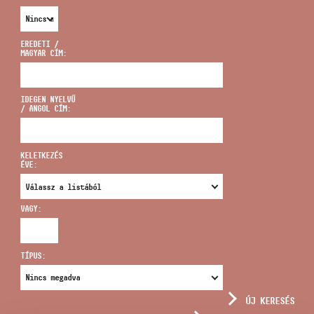
EREDETI /
MAGYAR CÍM:
CÍM
IDEGEN NYELVŰ
/ ANGOL CÍM:
EMAIL
infokozpont@bmc.hu
KELETKEZÉS
ÉVE:
TELEFON
VAGY:
NYITVA TARTÁS
TÍPUS:
ÚJ KERESÉS