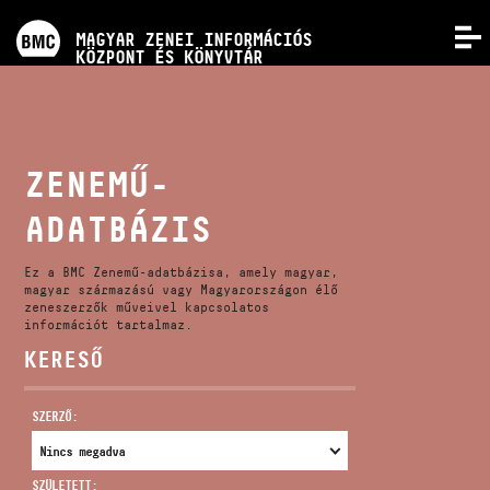
PROGRAMOK
MAGYAR ZENEI INFORMÁCIÓS
MENÜ
KÖZPONT ÉS KÖNYVTÁR
VERSENYEK
KÉPZÉSEK
ZENEMŰ-
ADATBÁZIS
KIADVÁNYOK
Ez a BMC Zenemű-adatbázisa, amely magyar,
RÓLUNK
magyar származású vagy Magyarországon élő
zeneszerzők műveivel kapcsolatos
információt tartalmaz.
KERESŐ
KAPCSOLAT
SZERZŐ:
VIDEÓ GALÉRIA
SZÜLETETT: