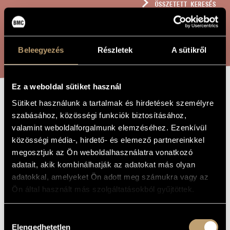
ÖSSZETETT KERESÉS
MŰVÉSZADATBÁZIS
ZENEMŰ-ADATBÁZIS
KERESÉS
Beleegyezés
Részletek
A sütikről
ZENEI KÖNYVTÁR, ONLINE KATALÓGUS
Ez a weboldal sütiket használ
Sütiket használunk a tartalmak és hirdetések személyre
BRASS QUARTET,
A MŰ CÍME
szabásához, közösségi funkciók biztosításához,
NO. 3 OP. 34
valamint weboldalforgalmunk elemzéséhez. Ezenkívül
közösségi média-, hirdető- és elemező partnereinkkel
megosztjuk az Ön weboldalhasználatra vonatkozó
Rózsa Pál
ZENESZERZŐ
adatait, akik kombinálhatják az adatokat más olyan
adatokkal, amelyeket Ön adott meg számukra vagy az
Brass Quartet, No. 3 Op. 34
EREDETI /
MAGYAR CÍM
Ön által használt más szolgáltatásokból gyűjtöttek.
Brass Quartet, No. 3 Op. 34
IDEGEN
NYELVŰ /
ANGOL CÍM
Hozzájárulás
1983
Elengedhetetlen
A MŰ
kiválasztása