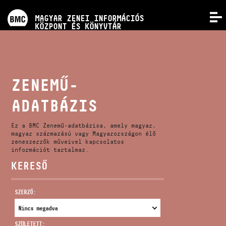
PROGRAMOK
MAGYAR ZENEI INFORMÁCIÓS
MENÜ
KÖZPONT ÉS KÖNYVTÁR
VERSENYEK
KÉPZÉSEK
ZENEMŰ-
ADATBÁZIS
KIADVÁNYOK
Ez a BMC Zenemű-adatbázisa, amely magyar,
RÓLUNK
magyar származású vagy Magyarországon élő
zeneszerzők műveivel kapcsolatos
információt tartalmaz.
KERESŐ
KAPCSOLAT
SZERZŐ:
VIDEÓ GALÉRIA
SZÜLETETT: