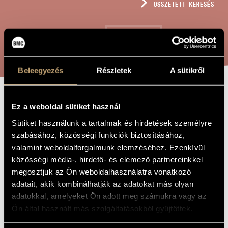
ÖSSZETETT KERESÉS
MŰVÉSZADATBÁZIS
ZENEMŰ-ADATBÁZIS
KERESÉS
ZENEI KÖNYVTÁR, ONLINE KATALÓGUS
Beleegyezés
Részletek
A sütikről
ROMANTIKUS
Ez a weboldal sütiket használ
A MŰ CÍME
DALOK, OP. 323
Sütiket használunk a tartalmak és hirdetések személyre
szabásához, közösségi funkciók biztosításához,
valamint weboldalforgalmunk elemzéséhez. Ezenkívül
Rózsa Pál
ZENESZERZŐ
közösségi média-, hirdető- és elemező partnereinkkel
megosztjuk az Ön weboldalhasználatra vonatkozó
Romantikus dalok, Op. 323
EREDETI /
adatait, akik kombinálhatják az adatokat más olyan
MAGYAR CÍM
adatokkal, amelyeket Ön adott meg számukra vagy az
Romantic Songs, Op. 323
IDEGEN
NYELVŰ /
Ön által használt más szolgáltatásokból gyűjtöttek.
ANGOL CÍM
1998
A MŰ