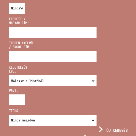
EREDETI /
MAGYAR CÍM:
CÍM
IDEGEN NYELVŰ
/ ANGOL CÍM:
EMAIL
infokozpont@bmc.hu
KELETKEZÉS
ÉVE:
TELEFON
VAGY:
NYITVA TARTÁS
TÍPUS:
ÚJ KERESÉS