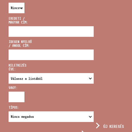
EREDETI /
MAGYAR CÍM:
CÍM
IDEGEN NYELVŰ
/ ANGOL CÍM:
EMAIL
infokozpont@bmc.hu
KELETKEZÉS
ÉVE:
TELEFON
VAGY:
NYITVA TARTÁS
TÍPUS:
ÚJ KERESÉS