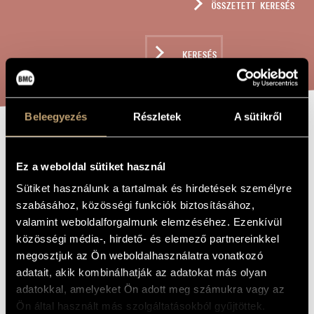
ÖSSZETETT KERESÉS
MŰVÉSZADATBÁZIS
ZENEMŰ-ADATBÁZIS
KERESÉS
ZENEI KÖNYVTÁR, ONLINE KATALÓGUS
Beleegyezés
Részletek
A sütikről
KÖSZÖNTŐ ZENE,
A MŰ CÍME
OP. 253
Ez a weboldal sütiket használ
Sütiket használunk a tartalmak és hirdetések személyre
szabásához, közösségi funkciók biztosításához,
Rózsa Pál
ZENESZERZŐ
valamint weboldalforgalmunk elemzéséhez. Ezenkívül
közösségi média-, hirdető- és elemező partnereinkkel
Köszöntő zene, Op. 253
EREDETI /
MAGYAR CÍM
megosztjuk az Ön weboldalhasználatra vonatkozó
Greeting Song, Op. 253
adatait, akik kombinálhatják az adatokat más olyan
IDEGEN
NYELVŰ /
adatokkal, amelyeket Ön adott meg számukra vagy az
ANGOL CÍM
Ön által használt más szolgáltatásokból gyűjtöttek.
1995
A MŰ