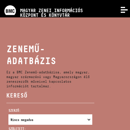
PROGRAMOK
MAGYAR ZENEI INFORMÁCIÓS
MENÜ
KÖZPONT ÉS KÖNYVTÁR
VERSENYEK
KÉPZÉSEK
ZENEMŰ-
ADATBÁZIS
KIADVÁNYOK
Ez a BMC Zenemű-adatbázisa, amely magyar,
RÓLUNK
magyar származású vagy Magyarországon élő
zeneszerzők műveivel kapcsolatos
információt tartalmaz.
KERESŐ
KAPCSOLAT
SZERZŐ:
VIDEÓ GALÉRIA
SZÜLETETT: