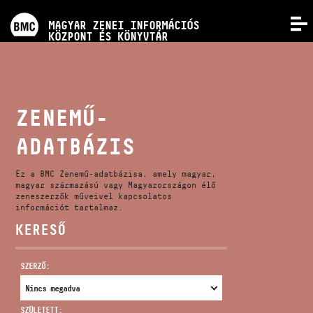
PROGRAMOK
MAGYAR ZENEI INFORMÁCIÓS
MENÜ
KÖZPONT ÉS KÖNYVTÁR
VERSENYEK
KÉPZÉSEK
ZENEMŰ-
ADATBÁZIS
KIADVÁNYOK
Ez a BMC Zenemű-adatbázisa, amely magyar,
RÓLUNK
magyar származású vagy Magyarországon élő
zeneszerzők műveivel kapcsolatos
információt tartalmaz.
KERESŐ
KAPCSOLAT
SZERZŐ:
VIDEÓ GALÉRIA
SZÜLETETT: