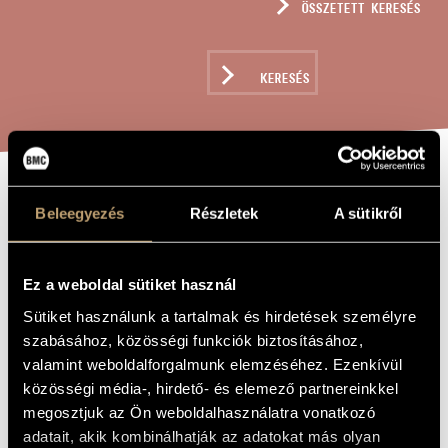
ÖSSZETETT KERESÉS
MŰVÉSZADATBÁZIS
ZENEMŰ-ADATBÁZIS
KERESÉS
ZENEI KÖNYVTÁR, ONLINE KATALÓGUS
TRITON, OP. 18
A MŰ CÍME
Beleegyezés
Részletek
A sütikről
Tihanyi László
ZENESZERZŐ
Ez a weboldal sütiket használ
Triton, Op. 18
EREDETI /
Sütiket használunk a tartalmak és hirdetések személyre
MAGYAR CÍM
szabásához, közösségi funkciók biztosításához,
Triton, Op. 18
IDEGEN
valamint weboldalforgalmunk elemzéséhez. Ezenkívül
NYELVŰ /
ANGOL CÍM
közösségi média-, hirdető- és elemező partnereinkkel
Fagottra és kamaraegyüttesre
ALCÍM
megosztjuk az Ön weboldalhasználatra vonatkozó
1995
adatait, akik kombinálhatják az adatokat más olyan
A MŰ