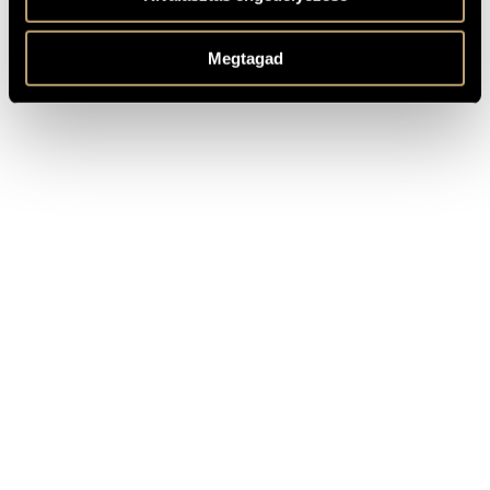
CÍM
KIADÓ
Megtagad
Tihanyi László: Képzelt utazások
Hungaroton