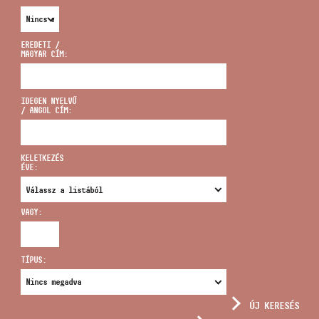
EREDETI /
MAGYAR CÍM:
CÍM
IDEGEN NYELVŰ
/ ANGOL CÍM:
EMAIL
infokozpont@bmc.hu
KELETKEZÉS
ÉVE:
TELEFON
VAGY:
NYITVA TARTÁS
TÍPUS:
ÚJ KERESÉS