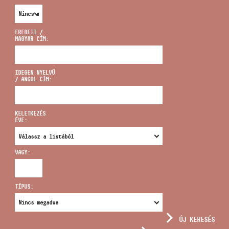
EREDETI /
MAGYAR CÍM:
CÍM
IDEGEN NYELVŰ
/ ANGOL CÍM:
EMAIL
infokozpont@bmc.hu
KELETKEZÉS
ÉVE:
TELEFON
VAGY:
NYITVA TARTÁS
TÍPUS:
ÚJ KERESÉS