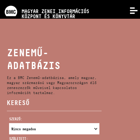
PROGRAMOK
MAGYAR ZENEI INFORMÁCIÓS
MENÜ
KÖZPONT ÉS KÖNYVTÁR
VERSENYEK
KÉPZÉSEK
ZENEMŰ-
ADATBÁZIS
KIADVÁNYOK
Ez a BMC Zenemű-adatbázisa, amely magyar,
RÓLUNK
magyar származású vagy Magyarországon élő
zeneszerzők műveivel kapcsolatos
információt tartalmaz.
KERESŐ
KAPCSOLAT
SZERZŐ:
VIDEÓ GALÉRIA
SZÜLETETT: