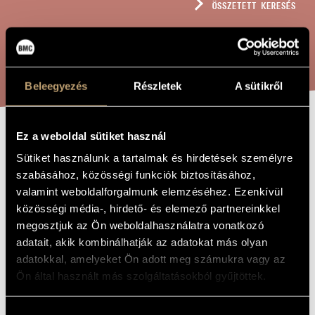
ÖSSZETETT KERESÉS
MŰVÉSZADATBÁZIS
ZENEMŰ-ADATBÁZIS
KERESÉS
ZENEI KÖNYVTÁR, ONLINE KATALÓGUS
Beleegyezés
Részletek
A sütikről
Ez a weboldal sütiket használ
RONDELLUS
A MŰ CÍME
Sütiket használunk a tartalmak és hirdetések személyre
szabásához, közösségi funkciók biztosításához,
Jeney Zoltán
valamint weboldalforgalmunk elemzéséhez. Ezenkívül
ZENESZERZŐ
közösségi média-, hirdető- és elemező partnereinkkel
Rondellus
EREDETI /
megosztjuk az Ön weboldalhasználatra vonatkozó
MAGYAR CÍM
adatait, akik kombinálhatják az adatokat más olyan
Rondellus
IDEGEN
adatokkal, amelyeket Ön adott meg számukra vagy az
NYELVŰ /
ANGOL CÍM
Ön által használt más szolgáltatásokból gyűjtöttek.
Bármely 6 hangszerre
ALCÍM
to Benjámin Rajeczky for his 80th birthday
AJÁNLÁS
Hozzájárulás