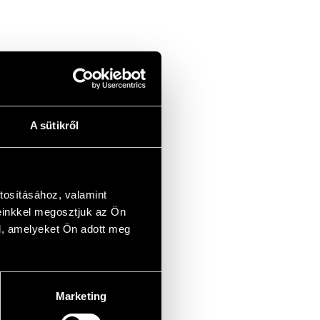
A sütikről
tosításához, valamint
einkkel megosztjuk az Ön
l, amelyeket Ön adott meg
Marketing