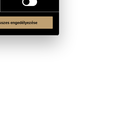
szes engedélyezése
Kulturális és Innovációs Minisztérium
Nemzeti Kulturális Alap
Ferencváros