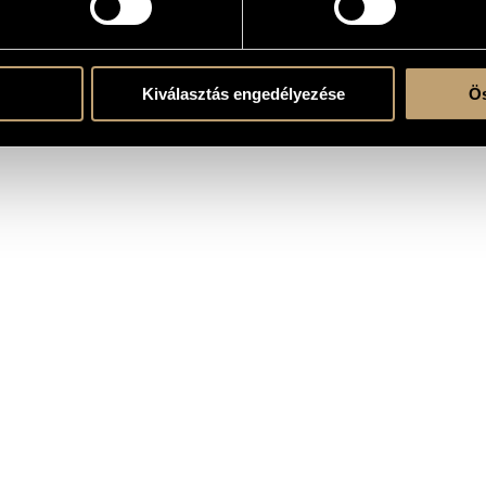
Kiválasztás engedélyezése
Ös