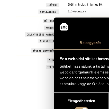
2026. március 8 - június 30.
IDŐPONT
Szólózongora
HANGSZER(EK)
6-12 perc.
MŰ HOSSZA
Nincs
KORHATÁR
2026-06-30
JELENTKEZÉSI HATÁRIDŐ
Nincs
NEVEZÉSI DÍJ
Beleegyezés
helloasso.com
BŐVEBB INFORMÁCIÓ
Ez a weboldal sütiket haszn
mailto:assocontrapuncta@gma
E-MAIL
Sütiket használunk a tartal
+33 6 18 51 45 78
TELEFON
weboldalforgalmunk elemzésé
weboldalhasználatra vonatko
számukra vagy az Ön által ha
Hozzájárulás
Elengedhetetlen
kiválasztása