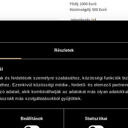
Fődíj: 1000 Euró
Közönségdíj: 500 Euró
itt
!
Jelentkezés
Részletek
ál
il.com
mak és hirdetések személyre szabásához, közösségi funkciók biz
hez. Ezenkívül közösségi média-, hirdető- és elemező partner
zó adatait, akik kombinálhatják az adatokat más olyan adatokka
sznált más szolgáltatásokból gyűjtöttek.
Beállítások
Statisztikai