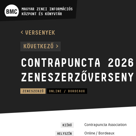
MŰVÉSZADATBÁZIS
MAGYAR ZENEI INFORMÁCIÓS
KÖZPONT ÉS KÖNYVTÁR
ZENEMŰ-ADATBÁZIS
VERSENYEK
ZENEI KÖNYVTÁR, ONLINE
KÖVETKEZŐ
KATALÓGUS
CONTRAPUNCTA 2026
ZENESZERZŐVERSENY
ZENESZERZŐ
ONLINE / BORDEAUX
Contrapuncta Association
KIÍRÓ
Online / Bordeaux
HELYSZÍN