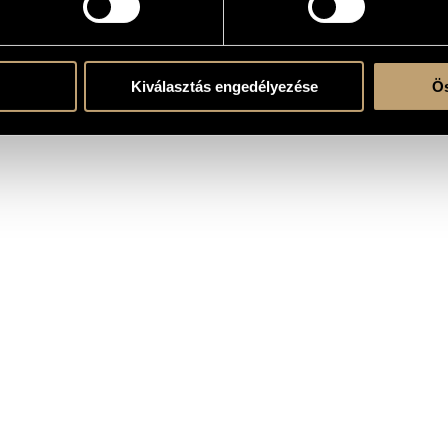
Kiválasztás engedélyezése
Ös