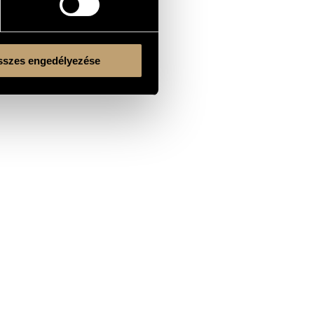
szes engedélyezése
Kulturális és Innovációs Minisztérium
Nemzeti Kulturális Alap
Ferencváros