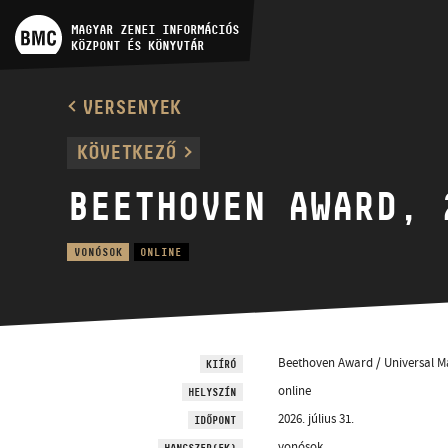
MŰVÉSZADATBÁZIS
MAGYAR ZENEI INFORMÁCIÓS
KÖZPONT ÉS KÖNYVTÁR
ZENEMŰ-ADATBÁZIS
VERSENYEK
ZENEI KÖNYVTÁR, ONLINE
KÖVETKEZŐ
KATALÓGUS
BEETHOVEN AWARD, 
VONÓSOK
ONLINE
Beethoven Award / Universal Ma
KIÍRÓ
online
HELYSZÍN
2026. július 31.
IDŐPONT
vonósok
HANGSZER(EK)