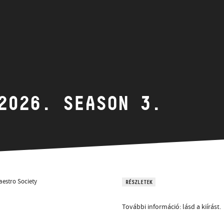
HÍREK
CÍM
VERSENYEK
EMAIL
infokozpont@bmc.hu
KIADVÁNYOK
TELEFON
2026. SEASON 3.
KAPCSOLAT
NYITVA TARTÁS
estro Society
RÉSZLETEK
További információ: lásd a kiírást.