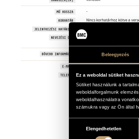
-
MŰ HOSSZA
Nincs korhatárhoz kötve a vers
KORHATÁR
2026-07-17
JELENTKEZÉSI HATÁRIDŐ
A jelentkezés az előválogatóba
NEVEZÉSI DÍJ
89.50 euró.
https://beethovenaward.co
BŐVEBB INFORMÁCIÓ
Beleegyezés
-
E-MAIL
-
Ez a weboldal sütiket haszn
TELEFON
Sütiket használunk a tartal
weboldalforgalmunk elemzésé
weboldalhasználatra vonatko
számukra vagy az Ön által ha
Hozzájárulás
Elengedhetetlen
kiválasztása