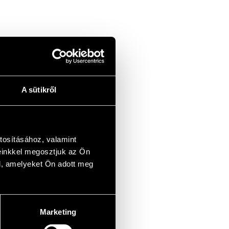
A sütikről
tosításához, valamint
einkkel megosztjuk az Ön
l, amelyeket Ön adott meg
Marketing