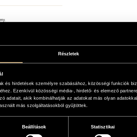
eny.
 ingyenes, a második körben pedig
m/
Részletek
ál
mak és hirdetések személyre szabásához, közösségi funkciók biz
hez. Ezenkívül közösségi média-, hirdető- és elemező partner
zó adatait, akik kombinálhatják az adatokat más olyan adatokka
sznált más szolgáltatásokból gyűjtöttek.
Beállítások
Statisztikai