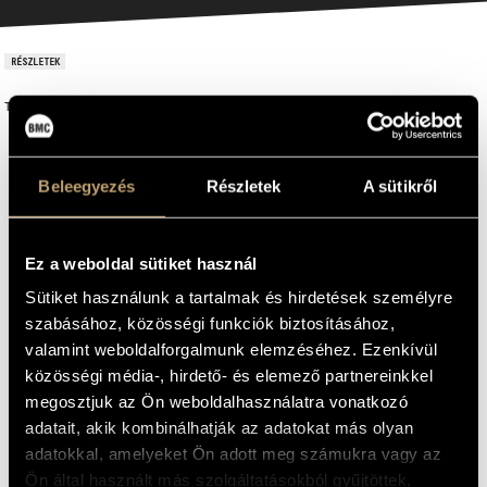
RÉSZLETEK
További információ: lásd a kiírást!
Interkultur / The Municipality of Kalamata
CÍM
KIÍRÓ
Kalamata (Görögország)
HELYSZÍN
Beleegyezés
Részletek
A sütikről
2024. október 10-14.
IDŐPONT
EMAIL
vegyeskar; férfi és nőikarok; gyermekkarok; ifjúsági
HANGSZER(EK)
infokozpont@bmc.hu
kórusok
Ez a weboldal sütiket használ
TELEFON
-
MŰ HOSSZA
Sütiket használunk a tartalmak és hirdetések személyre
Korcsoportonként eltérő, lásd a kiírást.
KORHATÁR
szabásához, közösségi funkciók biztosításához,
NYITVA TARTÁS
2024-05-13
JELENTKEZÉSI HATÁRIDŐ
valamint weboldalforgalmunk elemzéséhez. Ezenkívül
300 Euró
NEVEZÉSI DÍJ
közösségi média-, hirdető- és elemező partnereinkkel
Fax: +49 (0)6404 69749-29
BŐVEBB INFORMÁCIÓ
megosztjuk az Ön weboldalhasználatra vonatkozó
https://www.interkultur.com
adatait, akik kombinálhatják az adatokat más olyan
mail@interkultur.com
E-MAIL
adatokkal, amelyeket Ön adott meg számukra vagy az
+49 (0)6404 69749-25
TELEFON
Ön által használt más szolgáltatásokból gyűjtöttek.