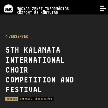
PROGRAMOK
MAGYAR ZENEI INFORMÁCIÓS
MENÜ
KÖZPONT ÉS KÖNYVTÁR
VERSENYEK
KÉPZÉSEK
VERSENYEK
5TH KALAMATA
KIADVÁNYOK
INTERNATIONAL
RÓLUNK
CHOIR
COMPETITION AND
KAPCSOLAT
FESTIVAL
VIDEÓ GALÉRIA
KÓRUSOK
KALAMATA (GÖRÖGORSZÁG)