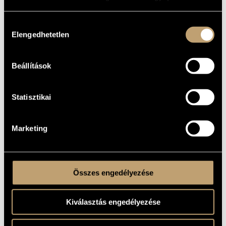
MŰVÉSZADATBÁZIS
Hozzájárulás
ZENEMŰ-ADATBÁZIS
Elengedhetetlen
kiválasztása
ZENEI KÖNYVTÁR, ONLINE KATALÓGUS
Beállítások
Statisztikai
Marketing
Összes engedélyezése
Kiválasztás engedélyezése