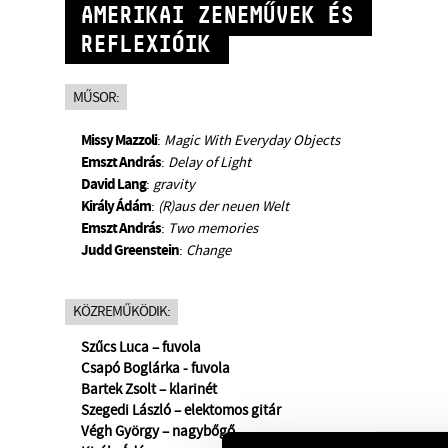
AMERIKAI ZENEMŰVEK ÉS
REFLEXIÓIK
MŰSOR:
Missy Mazzoli
:
Magic With Everyday Objects
Emszt András
:
Delay of Light
David Lang
:
gravity
Király Ádám
:
(R)aus der neuen Welt
Emszt András
:
Two memories
Judd Greenstein
:
Change
KÖZREMŰKÖDIK:
Szűcs Luca – fuvola
Csapó Boglárka - fuvola
Bartek Zsolt – klarinét
Szegedi László – elektomos gitár
Végh György – nagybőgő