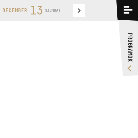
PROGRAMOK
13
 DECEMBER
SZOMBAT
KÉPZÉSEK
PROGRAMOK
RÓLUNK
VIDEÓ GALÉRIA