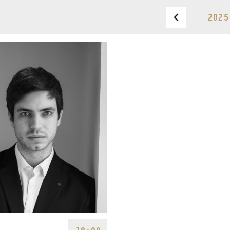
HÍREK
2025
CÍM
VERSENYEK
EMAIL
infokozpont@bmc.hu
KIADVÁNYOK
TELEFON
KAPCSOLAT
NYITVA TARTÁS