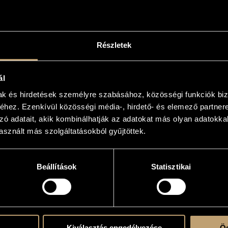
Részletek
tünk, amelyen amerikai és magyar
udd Greenstein
Missy Mazzoli
,
és
kompozíciói – két ensemble-mű és
ál
ációja az amerikai kompozíciók
mak és hirdetések személyre szabásához, közösségi funkciók biz
ektromos gitár, zongora és
hez. Ezenkívül közösségi média-, hirdető- és elemező partner
gbe foglalja a programot. Az est
zó adatait, akik kombinálhatják az adatokat más olyan adatokka
zerzés kapcsolódásairól és
 között. A koncerten a magyar
sznált más szolgáltatásokból gyűjtöttek.
k mélyebb megértésében,
Beállítások
Statisztikai
Kiválasztás engedélyezése
Ös