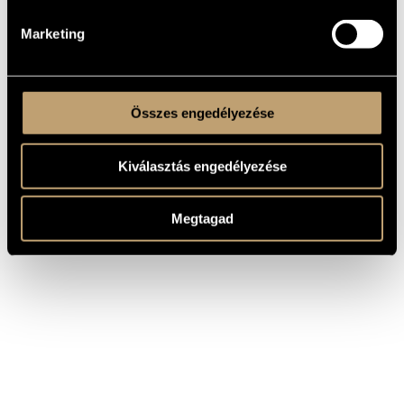
kritikusai által odaítélt Magyar Klasszikus Díjat.
Marketing
Összes engedélyezése
Kiválasztás engedélyezése
Megtagad