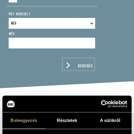
MIT KERESEL?
NÉV:
CÍM
EMAIL
infokozpont@bmc.hu
KERESÉS
TELEFON
NYITVA TARTÁS
ERDŐDY
KAMARAZENEKAR
Beleegyezés
Részletek
A sütikről
(ERDŐDY