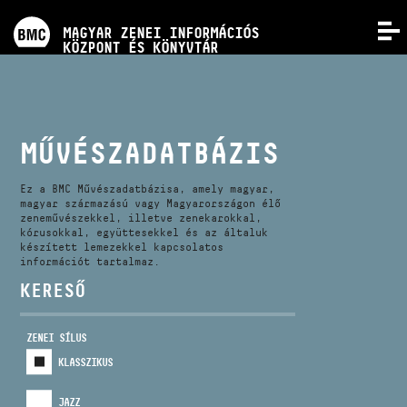
PROGRAMOK
MAGYAR ZENEI INFORMÁCIÓS
MENÜ
KÖZPONT ÉS KÖNYVTÁR
VERSENYEK
KÉPZÉSEK
MŰVÉSZADATBÁZIS
KIADVÁNYOK
Ez a BMC Művészadatbázisa, amely magyar,
magyar származású vagy Magyarországon élő
zeneművészekkel, illetve zenekarokkal,
kórusokkal, együttesekkel és az általuk
RÓLUNK
készített lemezekkel kapcsolatos
információt tartalmaz.
KERESŐ
KAPCSOLAT
ZENEI SÍLUS
VIDEÓ GALÉRIA
KLASSZIKUS
JAZZ