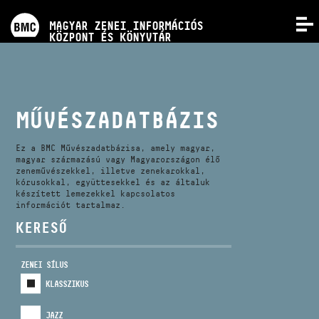
PROGRAMOK
MAGYAR ZENEI INFORMÁCIÓS
MENÜ
KÖZPONT ÉS KÖNYVTÁR
VERSENYEK
KÉPZÉSEK
MŰVÉSZADATBÁZIS
KIADVÁNYOK
Ez a BMC Művészadatbázisa, amely magyar,
magyar származású vagy Magyarországon élő
zeneművészekkel, illetve zenekarokkal,
kórusokkal, együttesekkel és az általuk
RÓLUNK
készített lemezekkel kapcsolatos
információt tartalmaz.
KERESŐ
KAPCSOLAT
ZENEI SÍLUS
VIDEÓ GALÉRIA
KLASSZIKUS
JAZZ