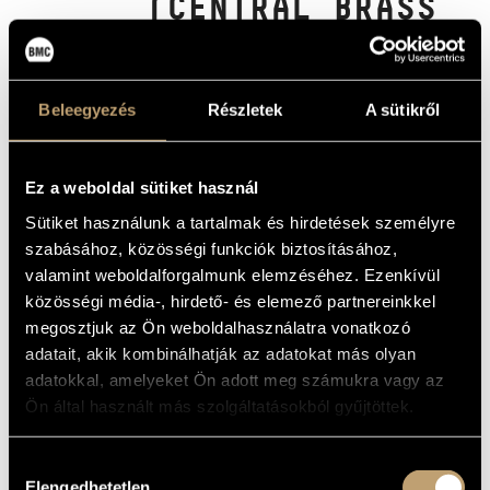
(CENTRAL BRASS
MŰVÉSZADATBÁZIS
BAND OF THE
ZENEMŰ-ADATBÁZIS
HUNGARIAN ARMY
)
Beleegyezés
Részletek
A sütikről
ZENEI KÖNYVTÁR, ONLINE KATALÓGUS
Zenei együttes
Ez a weboldal sütiket használ
ALAPADATOK
Sütiket használunk a tartalmak és hirdetések személyre
szabásához, közösségi funkciók biztosításához,
ALAKULÁS
valamint weboldalforgalmunk elemzéséhez. Ezenkívül
ÉVE
közösségi média-, hirdető- és elemező partnereinkkel
DISZKOGRÁFIA
megosztjuk az Ön weboldalhasználatra vonatkozó
adatait, akik kombinálhatják az adatokat más olyan
DÁTUM
CÍM
KIADÓ
KÓD
MEGJEGYZÉS
adatokkal, amelyeket Ön adott meg számukra vagy az
LP /
Ön által használt más szolgáltatásokból gyűjtöttek.
Himnusz - Szózat
SLPX
Újrakiadás
1982
Hungaroton
19133
CD-n: HCD
(Hymnus - Szózat)
19133 (1994)
Történelmi magyar
Hozzájárulás
Saját
indulók, XVIII-XIX.
LP /
Elengedhetetlen
század
SLPD