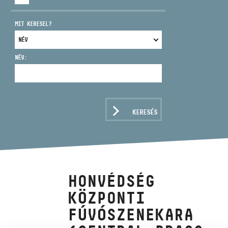
MIT KERESEL?
NÉV:
CÍM
EMAIL
infokozpont@bmc.hu
KERESÉS
TELEFON
NYITVA TARTÁS
HONVÉDSÉG
KÖZPONTI
FÚVÓSZENEKARA