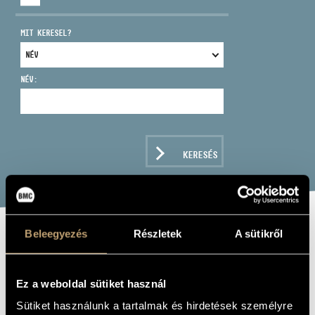
MIT KERESEL?
NÉV:
CÍM
EMAIL
infokozpont@bmc.hu
KERESÉS
TELEFON
NYITVA TARTÁS
Beleegyezés
Részletek
A sütikről
ÁVÉD JÁNOS
BALANCE
Ez a weboldal sütiket használ
Zenei együttes
Sütiket használunk a tartalmak és hirdetések személyre