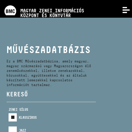
PROGRAMOK
MAGYAR ZENEI INFORMÁCIÓS
MENÜ
KÖZPONT ÉS KÖNYVTÁR
VERSENYEK
KÉPZÉSEK
MŰVÉSZADATBÁZIS
KIADVÁNYOK
Ez a BMC Művészadatbázisa, amely magyar,
magyar származású vagy Magyarországon élő
zeneművészekkel, illetve zenekarokkal,
kórusokkal, együttesekkel és az általuk
RÓLUNK
készített lemezekkel kapcsolatos
információt tartalmaz.
KERESŐ
KAPCSOLAT
ZENEI SÍLUS
VIDEÓ GALÉRIA
KLASSZIKUS
JAZZ