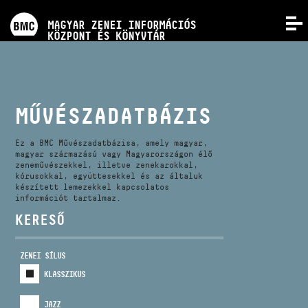
PROGRAMOK
MAGYAR ZENEI INFORMÁCIÓS
MENÜ
KÖZPONT ÉS KÖNYVTÁR
VERSENYEK
KÉPZÉSEK
MŰVÉSZADATBÁZIS
KIADVÁNYOK
Ez a BMC Művészadatbázisa, amely magyar,
magyar származású vagy Magyarországon élő
zeneművészekkel, illetve zenekarokkal,
kórusokkal, együttesekkel és az általuk
RÓLUNK
készített lemezekkel kapcsolatos
információt tartalmaz.
KERESŐ
KAPCSOLAT
ZENEI SÍLUS
VIDEÓ GALÉRIA
KLASSZIKUS
JAZZ