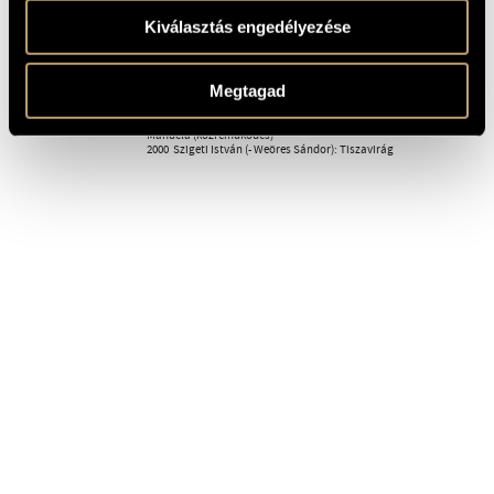
1989  Szigeti István: Köszöntő
1991  Szőnyi Erzsébet: Kórusok J. G. Brown verseire; - Szigeti
Kiválasztás engedélyezése
István (- Weöres Sándor): Magyar kórusetűdök
1993  Reményi Attila: 37. zsoltár
1996  Soproni József: Öt homéroszi himnusz; - Mohay Miklós:
(- Kiss Magda): Virághullás; - Dragony Tímea (- H. Heine):
Megtagad
Memento; - Szőnyi Erzsébet: Missa misericordiae
(közreműködés)
1998  Balassa Sándor: Capriccio; - Muraközy Tibor: Cantata
Mandela (közreműködés)
2000  Szigeti István (- Weöres Sándor): Tiszavirág