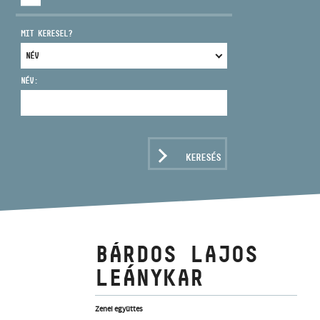
MIT KERESEL?
NÉV:
CÍM
EMAIL
infokozpont@bmc.hu
KERESÉS
TELEFON
NYITVA TARTÁS
BÁRDOS LAJOS
LEÁNYKAR
Zenei együttes