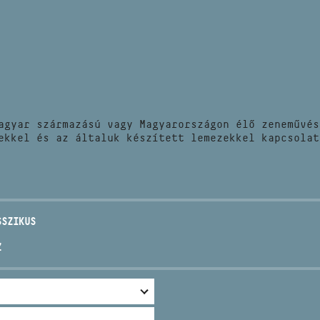
HÍREK
CÍM
VERSENYEK
EMAIL
infokozpont@bmc.hu
KIADVÁNYOK
TELEFON
agyar származású vagy Magyarországon élő zeneművés
KAPCSOLAT
ekkel és az általuk készített lemezekkel kapcsolat
NYITVA TARTÁS
SSZIKUS
Z