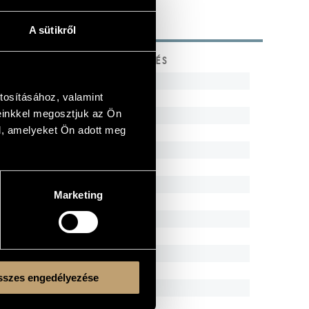
A sütikről
KÓD
MEGJEGYZÉS
8.571002
tosításához, valamint
8.550832-34
3 CD
einkkel megosztjuk az Ön
8.660023-24
l, amelyeket Ön adott meg
C49039
8.553963
8.550507
8.554682
Marketing
8.554589
8.556705
8.556812
8.554707
8.557161
szes engedélyezése
8.556786
8.552103-04
2 CD