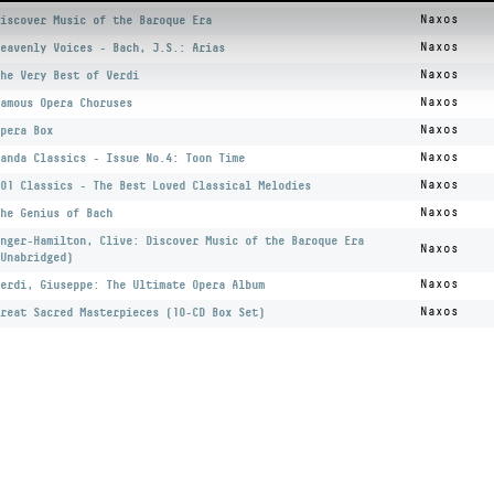
iscover Music of the Baroque Era
Naxos
eavenly Voices - Bach, J.S.: Arias
Naxos
he Very Best of Verdi
Naxos
amous Opera Choruses
Naxos
pera Box
Naxos
anda Classics - Issue No.4: Toon Time
Naxos
01 Classics - The Best Loved Classical Melodies
Naxos
he Genius of Bach
Naxos
nger-Hamilton, Clive: Discover Music of the Baroque Era
Naxos
Unabridged)
erdi, Giuseppe: The Ultimate Opera Album
Naxos
reat Sacred Masterpieces (10-CD Box Set)
Naxos