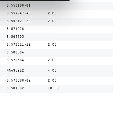
8.558160-61
8.557947-48
2 CD
8.552121-22
2 CD
8.571078
8.503203
8.578011-12
2 CD
8.508004
8.570384
2 CD
NA495912
4 CD
8.578068-69
2 CD
8.501062
10 CD