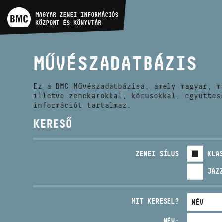
MŰVÉSZADATBÁZIS
MAGYAR ZENEI INFORMÁCIÓS
KÖZPONT ÉS KÖNYVTÁR
ZENEMŰ-ADATBÁZIS
MŰVÉSZADATBÁZIS
ZENEI KÖNYVTÁR, ONLINE
KATALÓGUS
Ez a BMC Művészadatbázisa, amely magyar, m
illetve zenekarokkal, kórusokkal, együttes
információt tartalmaz.
KERESŐ
ZENEI SÍLUS
KLA
JAZ
MIT KERESEL?
NÉV: