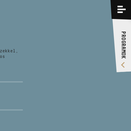
PROGRAMOK
KÉPZÉSEK
PROGRAMOK
RÓLUNK
zekkel,
VIDEÓ GALÉRIA
os