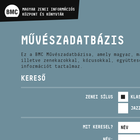
MŰVÉSZADATBÁZIS
MAGYAR ZENEI INFORMÁCIÓS
KÖZPONT ÉS KÖNYVTÁR
ZENEMŰ-ADATBÁZIS
MŰVÉSZADATBÁZIS
ZENEI KÖNYVTÁR, ONLINE
KATALÓGUS
Ez a BMC Művészadatbázisa, amely magyar, m
illetve zenekarokkal, kórusokkal, együttes
információt tartalmaz.
KERESŐ
ZENEI SÍLUS
KLA
JAZ
MIT KERESEL?
NÉV: