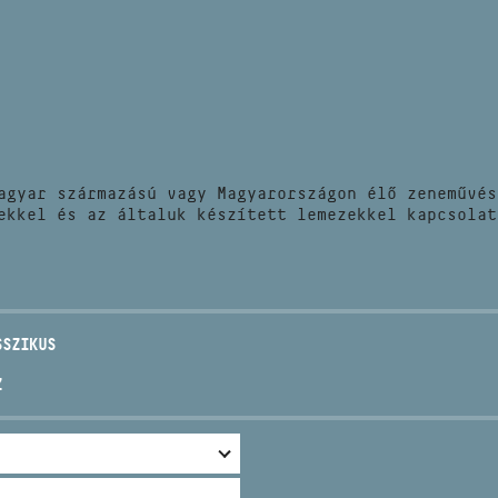
HÍREK
CÍM
VERSENYEK
EMAIL
infokozpont@bmc.hu
KIADVÁNYOK
TELEFON
agyar származású vagy Magyarországon élő zeneművés
KAPCSOLAT
ekkel és az általuk készített lemezekkel kapcsolat
NYITVA TARTÁS
SSZIKUS
Z