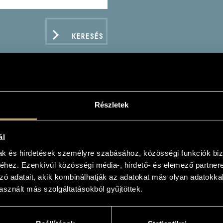
KERESÉS
Részletek
YAR ÁLLAMI OPERAHÁZ 
ál
es
mak és hirdetések személyre szabásához, közösségi funkciók biz
hez. Ezenkívül közösségi média-, hirdető- és elemező partner
zó adatait, akik kombinálhatják az adatokat más olyan adatokka
sznált más szolgáltatásokból gyűjtöttek.
ADATOK