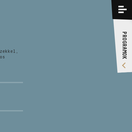
PROGRAMOK
KÉPZÉSEK
PROGRAMOK
RÓLUNK
zekkel,
VIDEÓ GALÉRIA
os