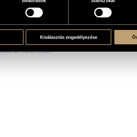
Beállítások
Statisztikai
KOGRÁFIA
CÍM
KIADÓ
0 éves a Hungaroton - Énekművészek (1951-2001)
Kiválasztás engedélyezése
Ös
Hungaroto
Fifty Years of Hungaroton - Singers)
enessey Jenő: Az arany meg az asszony
Hungaroto
Kenessey Jenő: Gold and the Woman)