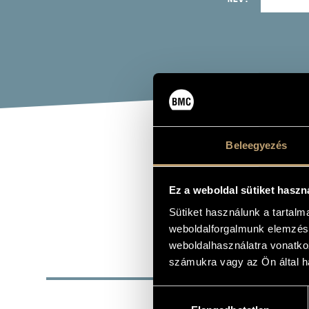
Beleegyezés
MAG
Ez a weboldal sütiket haszn
Zenei együtt
Sütiket használunk a tartal
weboldalforgalmunk elemzésé
weboldalhasználatra vonatko
számukra vagy az Ön által ha
ALAP
Hozzájárulás
ALAKULÁS ÉVE