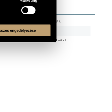
Marketing
KÓD
MEGJEGYZÉS
szes engedélyezése
n
HCD 32096-98
3 CD
n
HCD 31983
1957-es felvétel