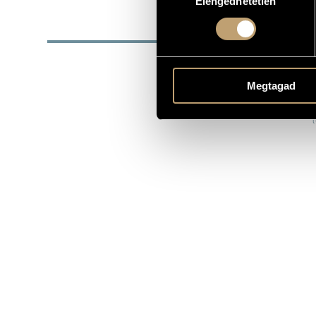
Elengedhetetlen
kiválasztása
DISZ
DÁTUM
5
Megtagad
2001
(
K
2001
(