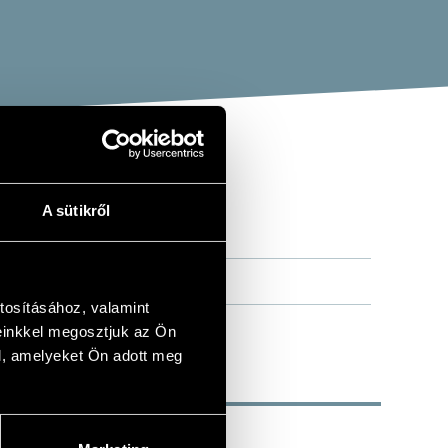
A sütikről
FÉRFIKARA
tosításához, valamint
einkkel megosztjuk az Ön
l, amelyeket Ön adott meg