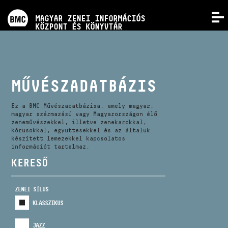
PROGRAMOK
MAGYAR ZENEI INFORMÁCIÓS
MENÜ
KÖZPONT ÉS KÖNYVTÁR
VERSENYEK
KÉPZÉSEK
MŰVÉSZADATBÁZIS
KIADVÁNYOK
Ez a BMC Művészadatbázisa, amely magyar,
magyar származású vagy Magyarországon élő
zeneművészekkel, illetve zenekarokkal,
kórusokkal, együttesekkel és az általuk
RÓLUNK
készített lemezekkel kapcsolatos
információt tartalmaz.
KERESŐ
KAPCSOLAT
ZENEI SÍLUS
VIDEÓ GALÉRIA
KLASSZIKUS
JAZZ