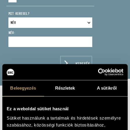
MIT KERESEL?
NÉV:
CÍM
EMAIL
infokozpont@bmc.hu
KERESÉS
TELEFON
NYITVA TARTÁS
Beleegyezés
Részletek
A sütikről
MUSICA PROFANA
Ez a weboldal sütiket használ
Zenei együttes
Sütiket használunk a tartalmak és hirdetések személyre
szabásához, közösségi funkciók biztosításához,