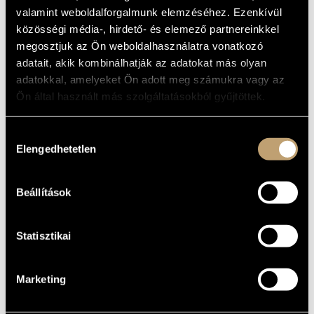
ALAPADATOK
MŰVÉSZADATBÁZIS
valamint weboldalforgalmunk elemzéséhez. Ezenkívül
Naxos
KIADÓ
közösségi média-, hirdető- és elemező partnereinkkel
ZENEMŰ-ADATBÁZIS
8.555258-59
megosztjuk az Ön weboldalhasználatra vonatkozó
KATALÓGUSSZÁMA
adatait, akik kombinálhatják az adatokat más olyan
MEGJELENÉS
ZENEI KÖNYVTÁR, ONLINE KATALÓGUS
ÉVE
adatokkal, amelyeket Ön adott meg számukra vagy az
Részletes adatok
RÉSZLETEK
Ön által használt más szolgáltatásokból gyűjtöttek.
2 CD
MEGJEGYZÉS
Hozzájárulás
Budapest Haydn Quartet
/
Concentus Hungaricus
/
Antal
KÖZREMŰKÖDŐK
Elengedhetetlen
Mátyás
/
Jandó Jenő
kiválasztása
Judy Loman, Norah Shulman, Slovak Radio Symphony
TOVÁBBI
Orchestra, Kenneth Jean...
KÖZREMŰKÖDŐK
Beállítások
Statisztikai
Marketing