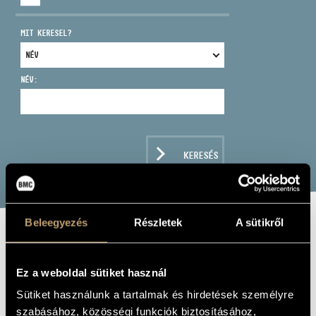
MIT KERESEL?
NÉV:
CÍM
EMAIL
infokozpont@bmc.hu
KERESÉS
TELEFON
NYITVA TARTÁS
Beleegyezés
Részletek
A sütikről
CAFE CLASSICS
Ez a weboldal sütiket használ
Album
Sütiket használunk a tartalmak és hirdetések személyre
szabásához, közösségi funkciók biztosításához,