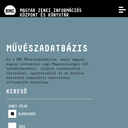
PROGRAMOK
MAGYAR ZENEI INFORMÁCIÓS
MENÜ
KÖZPONT ÉS KÖNYVTÁR
VERSENYEK
KÉPZÉSEK
MŰVÉSZADATBÁZIS
KIADVÁNYOK
Ez a BMC Művészadatbázisa, amely magyar,
magyar származású vagy Magyarországon élő
zeneművészekkel, illetve zenekarokkal,
kórusokkal, együttesekkel és az általuk
RÓLUNK
készített lemezekkel kapcsolatos
információt tartalmaz.
KERESŐ
KAPCSOLAT
ZENEI SÍLUS
VIDEÓ GALÉRIA
KLASSZIKUS
JAZZ