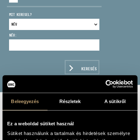
MIT KERESEL?
NÉV:
CÍM
EMAIL
infokozpont@bmc.hu
KERESÉS
TELEFON
NYITVA TARTÁS
Beleegyezés
Részletek
A sütikről
DÉL-ALFÖLDI
SZAXOFONEGYÜTTES
Ez a weboldal sütiket használ
TÓTÁGAS
Sütiket használunk a tartalmak és hirdetések személyre