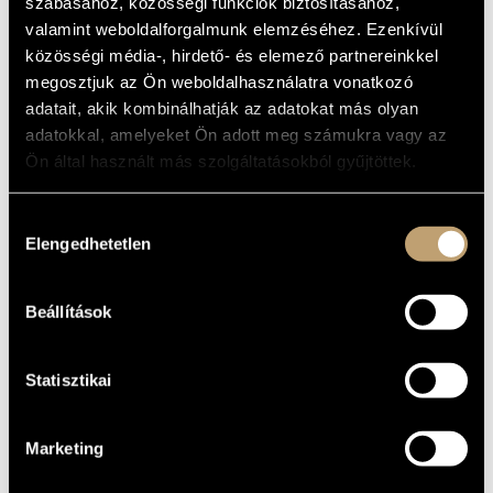
(HAND-STAND)
szabásához, közösségi funkciók biztosításához,
MŰVÉSZADATBÁZIS
valamint weboldalforgalmunk elemzéséhez. Ezenkívül
Album
közösségi média-, hirdető- és elemező partnereinkkel
ZENEMŰ-ADATBÁZIS
megosztjuk az Ön weboldalhasználatra vonatkozó
ALAPADATOK
adatait, akik kombinálhatják az adatokat más olyan
ZENEI KÖNYVTÁR, ONLINE KATALÓGUS
adatokkal, amelyeket Ön adott meg számukra vagy az
BMC Records
KIADÓ
Ön által használt más szolgáltatásokból gyűjtöttek.
BMC CD 115
KATALÓGUSSZÁMA
2004
MEGJELENÉS
ÉVE
Hozzájárulás
Részletes adatok
Elengedhetetlen
RÉSZLETEK
kiválasztása
Benkő Róbert
/
Burány Béla Pöcök
/
Geröly Tamás Sándor
/
KÖZREMŰKÖDŐK
Szokolay Dongó Balázs
/
Ágoston Béla
Beállítások
Statisztikai
Marketing