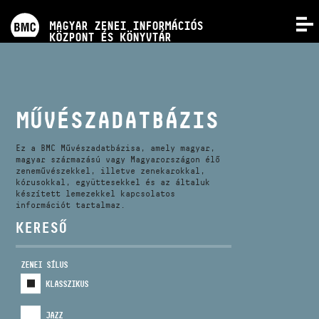
PROGRAMOK
MAGYAR ZENEI INFORMÁCIÓS
MENÜ
KÖZPONT ÉS KÖNYVTÁR
VERSENYEK
KÉPZÉSEK
MŰVÉSZADATBÁZIS
KIADVÁNYOK
Ez a BMC Művészadatbázisa, amely magyar,
magyar származású vagy Magyarországon élő
zeneművészekkel, illetve zenekarokkal,
kórusokkal, együttesekkel és az általuk
RÓLUNK
készített lemezekkel kapcsolatos
információt tartalmaz.
KERESŐ
KAPCSOLAT
ZENEI SÍLUS
VIDEÓ GALÉRIA
KLASSZIKUS
JAZZ