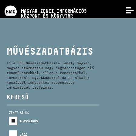
PROGRAMOK
MAGYAR ZENEI INFORMÁCIÓS
MENÜ
KÖZPONT ÉS KÖNYVTÁR
VERSENYEK
KÉPZÉSEK
MŰVÉSZADATBÁZIS
KIADVÁNYOK
Ez a BMC Művészadatbázisa, amely magyar,
magyar származású vagy Magyarországon élő
zeneművészekkel, illetve zenekarokkal,
kórusokkal, együttesekkel és az általuk
RÓLUNK
készített lemezekkel kapcsolatos
információt tartalmaz.
KERESŐ
KAPCSOLAT
ZENEI SÍLUS
VIDEÓ GALÉRIA
KLASSZIKUS
JAZZ