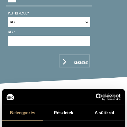
MIT KERESEL?
NÉV:
CÍM
EMAIL
infokozpont@bmc.hu
KERESÉS
TELEFON
NYITVA TARTÁS
WIDOR,
CHARLES-MARIE:
Beleegyezés
Részletek
A sütikről
D-MOLL