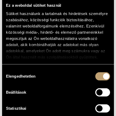
ZONGORAKVINTETT;
MŰVÉSZADATBÁZIS
Ez a weboldal sütiket használ
B-DÚR
Sütiket használunk a tartalmak és hirdetések személyre
ZENEMŰ-ADATBÁZIS
ZONGORATRIÓ
szabásához, közösségi funkciók biztosításához,
(WIDOR, CHARLES-MARIE: PIANO
valamint weboldalforgalmunk elemzéséhez. Ezenkívül
ZENEI KÖNYVTÁR, ONLINE KATALÓGUS
TRIO, OP. 19 / PIANO QUINTET,
közösségi média-, hirdető- és elemező partnereinkkel
OP. 7)
megosztjuk az Ön weboldalhasználatra vonatkozó
Album
adatait, akik kombinálhatják az adatokat más olyan
adatokkal, amelyeket Ön adott meg számukra vagy az
ALAPADATOK
Ön által használt más szolgáltatásokból gyűjtöttek.
Marco Polo (Naxos)
KIADÓ
Hozzájárulás
8.555416
KATALÓGUSSZÁMA
Elengedhetetlen
kiválasztása
2001
MEGJELENÉS
ÉVE
Részletes adatok
RÉSZLETEK
Beállítások
Botvay Károly
/
Kiss András
/
Prunyi Ilona
ELŐADÓK
Statisztikai
Új Budapest Vonósnégyes (New Budapest Quartet )
KÖZREMŰKÖDŐK