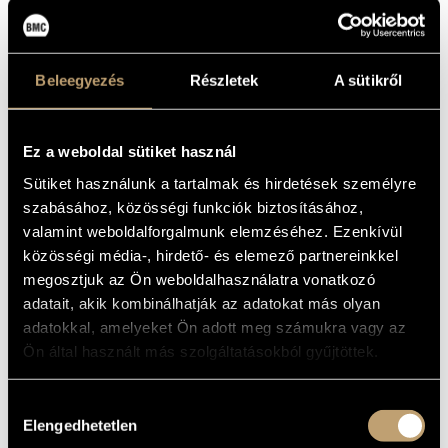
(NEW DIMENSION WORKSHOP: CONTRA
MŰVÉSZADATBÁZIS
- PUNKT)
Album
ZENEMŰ-ADATBÁZIS
Beleegyezés
Részletek
A sütikről
ALAPADATOK
ZENEI KÖNYVTÁR, ONLINE KATALÓGUS
Periferic Records
KIADÓ
Ez a weboldal sütiket használ
BGCD 126
KATALÓGUSSZÁMA
Sütiket használunk a tartalmak és hirdetések személyre
2003
MEGJELENÉS
szabásához, közösségi funkciók biztosításához,
ÉVE
valamint weboldalforgalmunk elemzéséhez. Ezenkívül
Részletes adatok
RÉSZLETEK
közösségi média-, hirdető- és elemező partnereinkkel
Babits Antal
/
Klenyán Csaba
/
Lőrinszky Attila
/
Mezőfi István
megosztjuk az Ön weboldalhasználatra vonatkozó
KÖZREMŰKÖDŐK
/
Perényi Péter
/
Sütő Gergely
adatait, akik kombinálhatják az adatokat más olyan
Fritz Novotny - soprano, saxophone
TOVÁBBI
adatokkal, amelyeket Ön adott meg számukra vagy az
Tamás Rozs - violoncello, voice
KÖZREMŰKÖDŐK
Laurent Estopphey - sopr.-alto saxophone
Ön által használt más szolgáltatásokból gyűjtöttek.
MŰVEK
Hozzájárulás
Elengedhetetlen
kiválasztása
SZERZŐ
CÍM