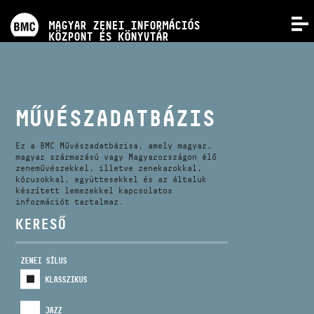
PROGRAMOK
MAGYAR ZENEI INFORMÁCIÓS
MENÜ
KÖZPONT ÉS KÖNYVTÁR
VERSENYEK
KÉPZÉSEK
MŰVÉSZADATBÁZIS
KIADVÁNYOK
Ez a BMC Művészadatbázisa, amely magyar,
magyar származású vagy Magyarországon élő
zeneművészekkel, illetve zenekarokkal,
kórusokkal, együttesekkel és az általuk
RÓLUNK
készített lemezekkel kapcsolatos
információt tartalmaz.
KERESŐ
KAPCSOLAT
ZENEI SÍLUS
VIDEÓ GALÉRIA
KLASSZIKUS
JAZZ