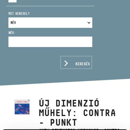
MIT KERESEL?
NÉV:
CÍM
EMAIL
infokozpont@bmc.hu
KERESÉS
TELEFON
NYITVA TARTÁS
ÚJ DIMENZIÓ
MŰHELY: CONTRA
- PUNKT