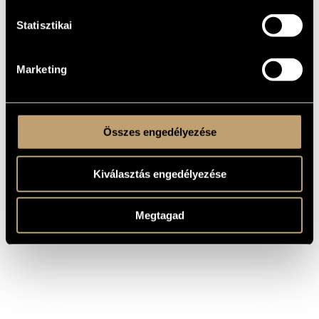
Concerto in D Major, K. Anh.
Wolfgang
56 (arr. Robert D. Levin)
Amadeus
Statisztikai
Mozart,
Wolfgang
Concertone in C Major, K.190
Amadeus
Mozart,
Marketing
Sinfonia concertante in E-
Wolfgang
Flat Major, K. 364
Amadeus
Összes engedélyezése
Kiválasztás engedélyezése
Megtagad