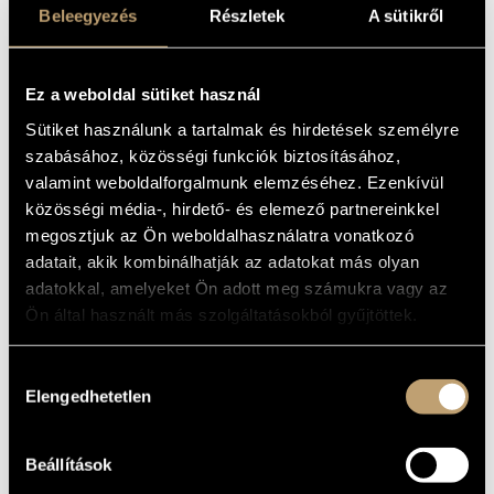
CONCERTOS
MŰVÉSZADATBÁZIS
Beleegyezés
Részletek
A sütikről
Album
ZENEMŰ-ADATBÁZIS
Ez a weboldal sütiket használ
ALAPADATOK
ZENEI KÖNYVTÁR, ONLINE KATALÓGUS
Sütiket használunk a tartalmak és hirdetések személyre
Hungaroton
KIADÓ
szabásához, közösségi funkciók biztosításához,
HCD 32866
valamint weboldalforgalmunk elemzéséhez. Ezenkívül
KATALÓGUSSZÁMA
közösségi média-, hirdető- és elemező partnereinkkel
2022
MEGJELENÉS
ÉVE
megosztjuk az Ön weboldalhasználatra vonatkozó
Részletes adatok
RÉSZLETEK
adatait, akik kombinálhatják az adatokat más olyan
adatokkal, amelyeket Ön adott meg számukra vagy az
Capella Savaria
/
Kalló Zsolt
KÖZREMŰKÖDŐK
Ön által használt más szolgáltatásokból gyűjtöttek.
Nicholas McGegan - conductor
TOVÁBBI
KÖZREMŰKÖDŐK
Hozzájárulás
Elengedhetetlen
kiválasztása
MŰVEK
Beállítások
SZERZŐ
CÍM
Mozart,