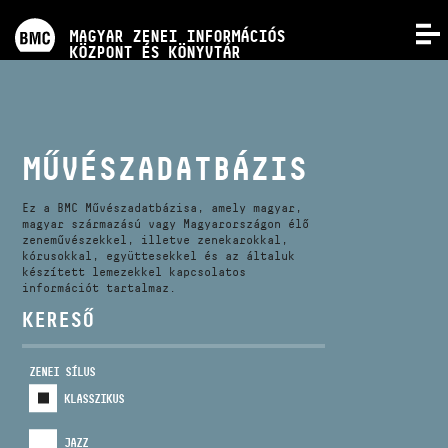
PROGRAMOK
MAGYAR ZENEI INFORMÁCIÓS
MENÜ
KÖZPONT ÉS KÖNYVTÁR
VERSENYEK
KÉPZÉSEK
MŰVÉSZADATBÁZIS
KIADVÁNYOK
Ez a BMC Művészadatbázisa, amely magyar,
magyar származású vagy Magyarországon élő
zeneművészekkel, illetve zenekarokkal,
kórusokkal, együttesekkel és az általuk
RÓLUNK
készített lemezekkel kapcsolatos
információt tartalmaz.
KERESŐ
KAPCSOLAT
ZENEI SÍLUS
VIDEÓ GALÉRIA
KLASSZIKUS
JAZZ