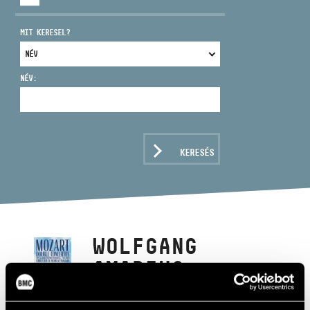
MIT KERESEL?
NÉV:
CÍM
EMAIL
infokozpont@bmc.hu
KERESÉS
TELEFON
NYITVA TARTÁS
WOLFGANG
AMADEUS
MOZART: DOUBLE