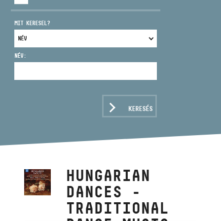
MIT KERESEL?
NÉV:
CÍM
EMAIL
infokozpont@bmc.hu
KERESÉS
TELEFON
NYITVA TARTÁS
HUNGARIAN
DANCES -
TRADITIONAL