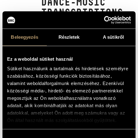
DANCE-MUSIC
MŰVÉSZADATBÁZIS
TRANSCRIPTIONS
ZENEMŰ-ADATBÁZIS
AND FOLK-STYLE
COMPOSITIONS
ZENEI KÖNYVTÁR, ONLINE KATALÓGUS
Beleegyezés
Részletek
A sütikről
THAT INSPIRED
BRAHMS
Ez a weboldal sütiket használ
Album
Sütiket használunk a tartalmak és hirdetések személyre
szabásához, közösségi funkciók biztosításához,
ALAPADATOK
valamint weboldalforgalmunk elemzéséhez. Ezenkívül
közösségi média-, hirdető- és elemező partnereinkkel
Naxos
KIADÓ
megosztjuk az Ön weboldalhasználatra vonatkozó
9.70344
KATALÓGUSSZÁMA
adatait, akik kombinálhatják az adatokat más olyan
2023
MEGJELENÉS
adatokkal, amelyeket Ön adott meg számukra vagy az
ÉVE
Ön által használt más szolgáltatásokból gyűjtöttek.
Részletes adatok
RÉSZLETEK
Kassai István
ELŐADÓK
Hozzájárulás