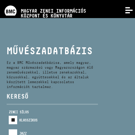
PROGRAMOK
MAGYAR ZENEI INFORMÁCIÓS
MENÜ
KÖZPONT ÉS KÖNYVTÁR
VERSENYEK
KÉPZÉSEK
MŰVÉSZADATBÁZIS
KIADVÁNYOK
Ez a BMC Művészadatbázisa, amely magyar,
magyar származású vagy Magyarországon élő
zeneművészekkel, illetve zenekarokkal,
kórusokkal, együttesekkel és az általuk
RÓLUNK
készített lemezekkel kapcsolatos
információt tartalmaz.
KERESŐ
KAPCSOLAT
ZENEI SÍLUS
VIDEÓ GALÉRIA
KLASSZIKUS
JAZZ