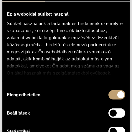
MŰVÉSZADATBÁZIS
Album
Ez a weboldal sütiket használ
ZENEMŰ-ADATBÁZIS
ALAPADATOK
Sütiket használunk a tartalmak és hirdetések személyre
szabásához, közösségi funkciók biztosításához,
Liszt Ferenc
ZENEI KÖNYVTÁR, ONLINE KATALÓGUS
SZERZŐK
valamint weboldalforgalmunk elemzéséhez. Ezenkívül
Hungaroton
KIADÓ
közösségi média-, hirdető- és elemező partnereinkkel
HCD 32859
KATALÓGUSSZÁMA
megosztjuk az Ön weboldalhasználatra vonatkozó
2022
MEGJELENÉS
adatait, akik kombinálhatják az adatokat más olyan
ÉVE
adatokkal, amelyeket Ön adott meg számukra vagy az
Részletes adatok
RÉSZLETEK
Ön által használt más szolgáltatásokból gyűjtöttek.
Farkas Gábor
ELŐADÓK
Hozzájárulás
MŰVEK
Elengedhetetlen
kiválasztása
SZERZŐ
CÍM
Beállítások
Liszt Ferenc
Soirées de Vienne (S.427)
Liszt Ferenc
Valse-Impromptu (S.213)
Schubert,
Four Impromptus, opus posth.
Franz
142 (D935)
Statisztikai