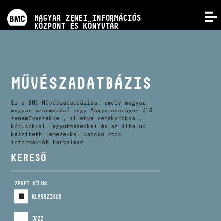
PROGRAMOK
MAGYAR ZENEI INFORMÁCIÓS
MENÜ
KÖZPONT ÉS KÖNYVTÁR
VERSENYEK
KÉPZÉSEK
MŰVÉSZADATBÁZIS
KIADVÁNYOK
Ez a BMC Művészadatbázisa, amely magyar,
magyar származású vagy Magyarországon élő
zeneművészekkel, illetve zenekarokkal,
kórusokkal, együttesekkel és az általuk
RÓLUNK
készített lemezekkel kapcsolatos
információt tartalmaz.
KERESŐ
KAPCSOLAT
ZENEI SÍLUS
VIDEÓ GALÉRIA
KLASSZIKUS
JAZZ