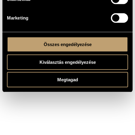
Soirée de Vienne – Concert
Grunfeld,
paraphrase on Johann Strauss’
Alfred
Waltz-motives
Marketing
Összes engedélyezése
Kiválasztás engedélyezése
Megtagad