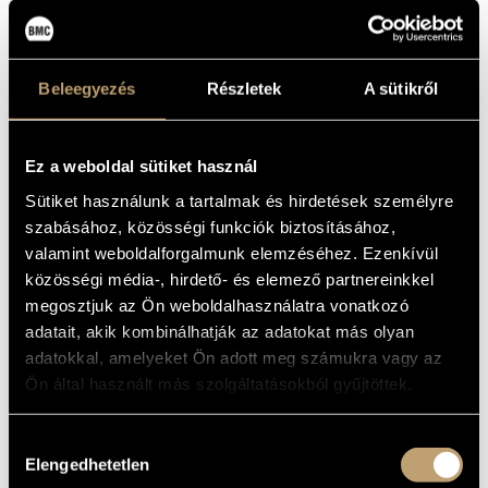
MŰVÉSZADATBÁZIS
Album
ZENEMŰ-ADATBÁZIS
ALAPADATOK
Beleegyezés
Részletek
A sütikről
Brillant Classics
ZENEI KÖNYVTÁR, ONLINE KATALÓGUS
KIADÓ
94310
KATALÓGUSSZÁMA
Ez a weboldal sütiket használ
2012
MEGJELENÉS
ÉVE
Sütiket használunk a tartalmak és hirdetések személyre
Részletes adatok
RÉSZLETEK
szabásához, közösségi funkciók biztosításához,
Baráti Kristóf
/
Würtz Klára
ELŐADÓK
valamint weboldalforgalmunk elemzéséhez. Ezenkívül
4 CD
közösségi média-, hirdető- és elemező partnereinkkel
MEGJEGYZÉS
megosztjuk az Ön weboldalhasználatra vonatkozó
adatait, akik kombinálhatják az adatokat más olyan
MŰVEK
adatokkal, amelyeket Ön adott meg számukra vagy az
Ön által használt más szolgáltatásokból gyűjtöttek.
SZERZŐ
CÍM
Beethoven,
Violin Sonata No. 1 in D, Op.
Ludwig van
12 No. 1
Hozzájárulás
Beethoven,
Violin Sonata No. 10 in G,
Elengedhetetlen
kiválasztása
Ludwig van
Op. 96