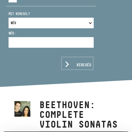
MIT KERESEL?
NÉV:
CÍM
EMAIL
infokozpont@bmc.hu
KERESÉS
TELEFON
NYITVA TARTÁS
BEETHOVEN:
COMPLETE
VIOLIN SONATAS