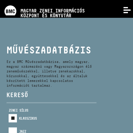
PROGRAMOK
MAGYAR ZENEI INFORMÁCIÓS
MENÜ
KÖZPONT ÉS KÖNYVTÁR
VERSENYEK
KÉPZÉSEK
MŰVÉSZADATBÁZIS
KIADVÁNYOK
Ez a BMC Művészadatbázisa, amely magyar,
magyar származású vagy Magyarországon élő
zeneművészekkel, illetve zenekarokkal,
kórusokkal, együttesekkel és az általuk
RÓLUNK
készített lemezekkel kapcsolatos
információt tartalmaz.
KERESŐ
KAPCSOLAT
ZENEI SÍLUS
VIDEÓ GALÉRIA
KLASSZIKUS
JAZZ