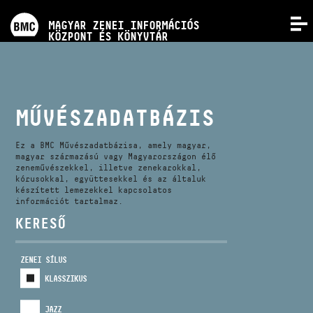
PROGRAMOK
MAGYAR ZENEI INFORMÁCIÓS
MENÜ
KÖZPONT ÉS KÖNYVTÁR
VERSENYEK
KÉPZÉSEK
MŰVÉSZADATBÁZIS
KIADVÁNYOK
Ez a BMC Művészadatbázisa, amely magyar,
magyar származású vagy Magyarországon élő
zeneművészekkel, illetve zenekarokkal,
kórusokkal, együttesekkel és az általuk
RÓLUNK
készített lemezekkel kapcsolatos
információt tartalmaz.
KERESŐ
KAPCSOLAT
ZENEI SÍLUS
VIDEÓ GALÉRIA
KLASSZIKUS
JAZZ