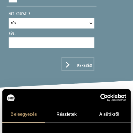
MIT KERESEL?
NÉV:
CÍM
EMAIL
infokozpont@bmc.hu
KERESÉS
TELEFON
NYITVA TARTÁS
BRAHMS: VIOLIN
SONATAS
Beleegyezés
Részletek
A sütikről
Album