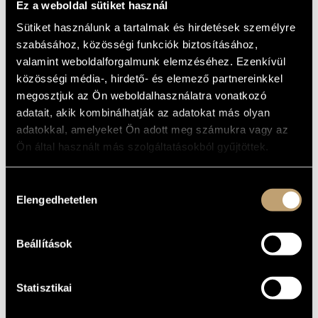
Ez a weboldal sütiket használ
MŰVÉSZADATBÁZIS
ALAPADATOK
Sütiket használunk a tartalmak és hirdetések személyre
ZENEMŰ-ADATBÁZIS
szabásához, közösségi funkciók biztosításához,
Brillant Classics
KIADÓ
valamint weboldalforgalmunk elemzéséhez. Ezenkívül
94824
KATALÓGUSSZÁMA
ZENEI KÖNYVTÁR, ONLINE KATALÓGUS
közösségi média-, hirdető- és elemező partnereinkkel
2014
MEGJELENÉS
megosztjuk az Ön weboldalhasználatra vonatkozó
ÉVE
adatait, akik kombinálhatják az adatokat más olyan
Részletes adatok
RÉSZLETEK
adatokkal, amelyeket Ön adott meg számukra vagy az
Baráti Kristóf
/
Würtz Klára
ELŐADÓK
Ön által használt más szolgáltatásokból gyűjtöttek.
MŰVEK
Hozzájárulás
Elengedhetetlen
kiválasztása
SZERZŐ
CÍM
Brahms,
Sonata No. 1 in G Major, Op.
Johannes
78
Beállítások
Brahms,
Sonata No. 2 in A Major, Op.
Johannes
100
Brahms,
Sonata No. 3 in D Minor, Op.
Statisztikai
Johannes
108