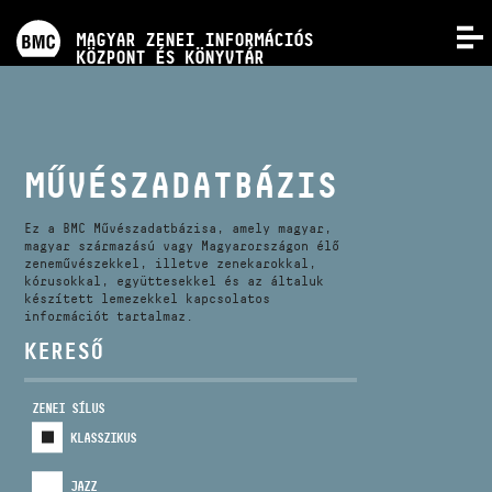
PROGRAMOK
MAGYAR ZENEI INFORMÁCIÓS
MENÜ
KÖZPONT ÉS KÖNYVTÁR
VERSENYEK
KÉPZÉSEK
MŰVÉSZADATBÁZIS
KIADVÁNYOK
Ez a BMC Művészadatbázisa, amely magyar,
magyar származású vagy Magyarországon élő
zeneművészekkel, illetve zenekarokkal,
kórusokkal, együttesekkel és az általuk
RÓLUNK
készített lemezekkel kapcsolatos
információt tartalmaz.
KERESŐ
KAPCSOLAT
ZENEI SÍLUS
VIDEÓ GALÉRIA
KLASSZIKUS
JAZZ