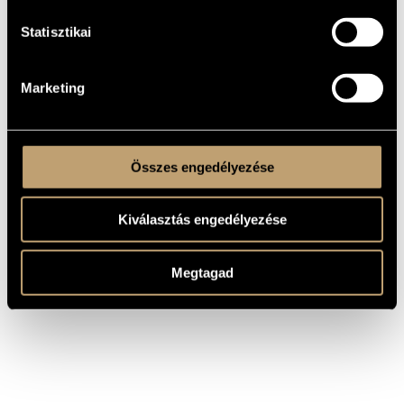
Pleyel, Ignaz
Flute Quartet in C major, Ben
Joseph
319
Statisztikai
Pleyel, Ignaz
Flute Quartet in D major, Ben
Joseph
324
Pleyel, Ignaz
Flute Quartet in F major, Ben
Joseph
321
Marketing
Pleyel, Ignaz
Flute Quartet in G major, Ben
Joseph
320
Összes engedélyezése
Kiválasztás engedélyezése
Megtagad