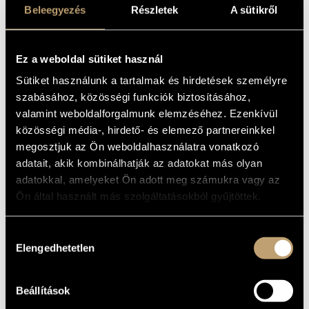
MŰVÉSZADATBÁZIS
Beleegyezés
Részletek
A sütikről
Album
ZENEMŰ-ADATBÁZIS
ALAPADATOK
Ez a weboldal sütiket használ
Hungaroton
ZENEI KÖNYVTÁR, ONLINE KATALÓGUS
KIADÓ
Sütiket használunk a tartalmak és hirdetések személyre
HCD 32727
KATALÓGUSSZÁMA
szabásához, közösségi funkciók biztosításához,
2013
MEGJELENÉS
valamint weboldalforgalmunk elemzéséhez. Ezenkívül
ÉVE
közösségi média-, hirdető- és elemező partnereinkkel
Részletes adatok
RÉSZLETEK
megosztjuk az Ön weboldalhasználatra vonatkozó
adatait, akik kombinálhatják az adatokat más olyan
Balázs Gergely
/
Karasszon Dénes
/
Németh Pál
/
Vitárius
KÖZREMŰKÖDŐK
Piroska
adatokkal, amelyeket Ön adott meg számukra vagy az
Ön által használt más szolgáltatásokból gyűjtöttek.
MŰVEK
Hozzájárulás
Elengedhetetlen
SZERZŐ
CÍM
kiválasztása
Pleyel, Ignaz
Flute Quartet in A major, Ben
Joseph
322
Pleyel, Ignaz
Flute Quartet in B flat
Beállítások
Joseph
major, Ben 323