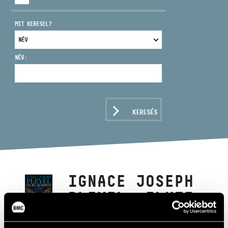
MIT KERESEL?
NÉV:
CÍM
EMAIL
infokozpont@bmc.hu
KERESÉS
TELEFON
NYITVA TARTÁS
IGNACE JOSEPH
PLEYEL: FLUTE
QUARTETS