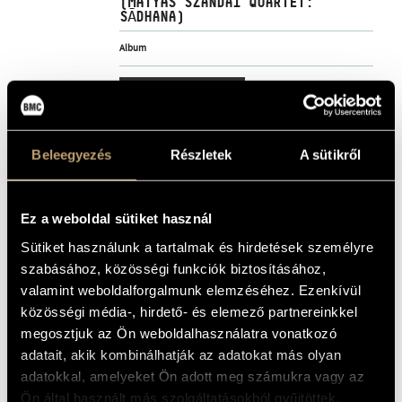
(MÁTYÁS SZANDAI QUARTET:
MŰVÉSZADATBÁZIS
SĀDHANA)
Album
ZENEMŰ-ADATBÁZIS
ALAPADATOK
ZENEI KÖNYVTÁR, ONLINE KATALÓGUS
BMC Records
KIADÓ
BMC CD 277
KATALÓGUSSZÁMA
Beleegyezés
Részletek
A sütikről
2019
MEGJELENÉS
ÉVE
Részletes adatok
RÉSZLETEK
Ez a weboldal sütiket használ
Szandai Mátyás
ELŐADÓK
Sütiket használunk a tartalmak és hirdetések személyre
szabásához, közösségi funkciók biztosításához,
Nelson Veras – guitar
TOVÁBBI
Ricardo Izquierdo – saxophone
KÖZREMŰKÖDŐK
valamint weboldalforgalmunk elemzéséhez. Ezenkívül
Fabrice Moreau – drum
Frederik Camacho - violin
közösségi média-, hirdető- és elemező partnereinkkel
Valentin Chiapello - viola
Lucie Gockel - cello
megosztjuk az Ön weboldalhasználatra vonatkozó
Artur Tanguy - flute
Alexis Bazelaire - oboe
adatait, akik kombinálhatják az adatokat más olyan
Paul Marsigny - clarinet
adatokkal, amelyeket Ön adott meg számukra vagy az
Ön által használt más szolgáltatásokból gyűjtöttek.