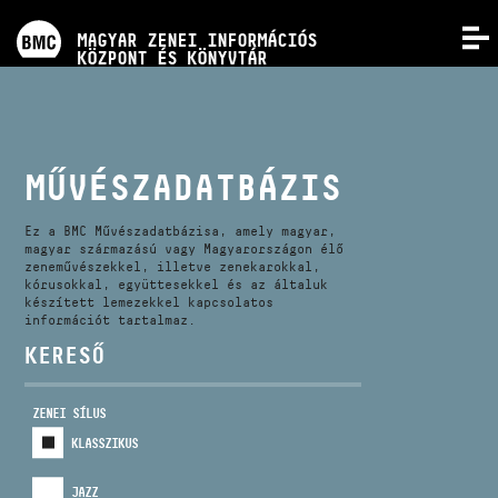
PROGRAMOK
MAGYAR ZENEI INFORMÁCIÓS
MENÜ
KÖZPONT ÉS KÖNYVTÁR
VERSENYEK
KÉPZÉSEK
MŰVÉSZADATBÁZIS
KIADVÁNYOK
Ez a BMC Művészadatbázisa, amely magyar,
magyar származású vagy Magyarországon élő
zeneművészekkel, illetve zenekarokkal,
kórusokkal, együttesekkel és az általuk
RÓLUNK
készített lemezekkel kapcsolatos
információt tartalmaz.
KERESŐ
KAPCSOLAT
ZENEI SÍLUS
VIDEÓ GALÉRIA
KLASSZIKUS
JAZZ