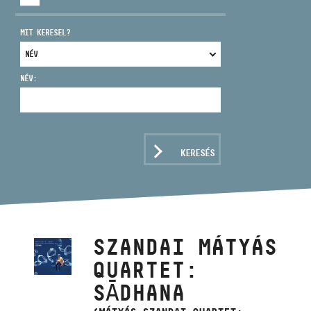
MIT KERESEL?
NÉV:
CÍM
EMAIL
infokozpont@bmc.hu
KERESÉS
TELEFON
NYITVA TARTÁS
SZANDAI MÁTYÁS
QUARTET:
SĀDHANA